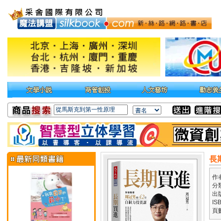
長
作
分
出
IS
頁