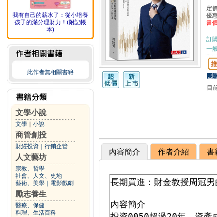
定
我有自己的薪水了：從小培養
優
孩子的滿分理財力！(附記帳
書
本)
訂
一般
此作者無相關書籍
團購
目
文學小說
文學
｜
小說
商管創投
財經投資
｜
行銷企管
內容簡介
作者介紹
書
人文藝坊
宗教、哲學
社會、人文、史地
藝術、美學
｜
電影戲劇
勵志養生
醫療、保健
料理、生活百科