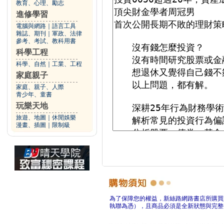
教育、心理、勵志
進修學習
電腦與網路
｜
語言工具
雜誌、期刊
｜
軍政、法律
參考、考試、教科用書
科學工程
科學、自然
｜
工業、工程
家庭親子
家庭、親子、人際
青少年、童書
玩樂天地
旅遊、地圖
｜
休閒娛樂
漫畫、插圖
｜
限制級
為了保障您的權益，新絲路網路書店所購買
執聯為憑），且商品必須是全新狀態與完整