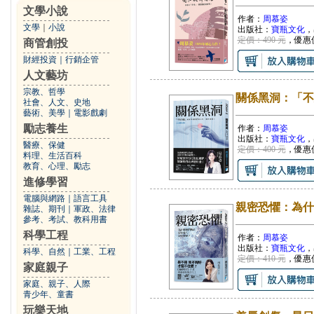
文學小說
作者：
周慕姿
文學
｜
小說
出版社：
寶瓶文化
，
定價：490 元
，優惠
商管創投
財經投資
｜
行銷企管
人文藝坊
宗教、哲學
關係黑洞：「不
社會、人文、史地
藝術、美學
｜
電影戲劇
勵志養生
作者：
周慕姿
出版社：
寶瓶文化
，
醫療、保健
定價：400 元
，優惠
料理、生活百科
教育、心理、勵志
進修學習
電腦與網路
｜
語言工具
親密恐懼：為什
雜誌、期刊
｜
軍政、法律
參考、考試、教科用書
科學工程
作者：
周慕姿
出版社：
寶瓶文化
，
科學、自然
｜
工業、工程
定價：410 元
，優惠
家庭親子
家庭、親子、人際
青少年、童書
玩樂天地