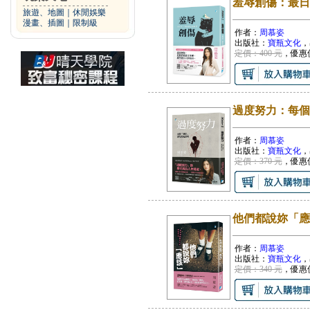
羞辱創傷：最日
旅遊、地圖
｜
休閒娛樂
漫畫、插圖
｜
限制級
作者：
周慕姿
出版社：
寶瓶文化
，
定價：400 元
，優惠
過度努力：每個
作者：
周慕姿
出版社：
寶瓶文化
，
定價：370 元
，優惠
他們都說妳「應
作者：
周慕姿
出版社：
寶瓶文化
，
定價：340 元
，優惠