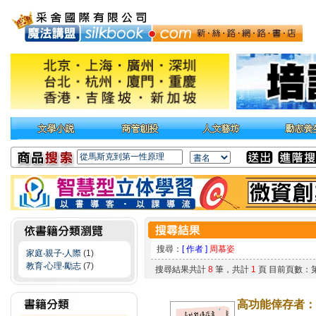
搜尋：
[ 作者 ]
周慕姿
家庭‧親子‧人際
(1)
教育‧心理‧勵志
(7)
搜尋結果共計
8
筆，共計
1
頁 目前頁數：
高功能倖存者：