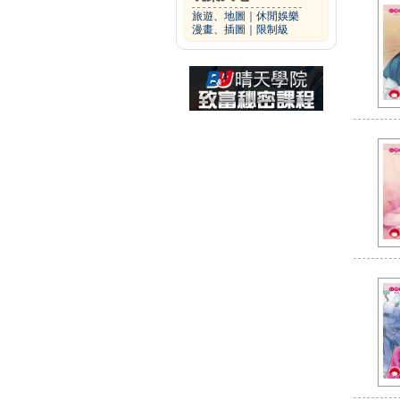
旅遊、地圖
｜
休閒娛樂
漫畫、插圖
｜
限制級