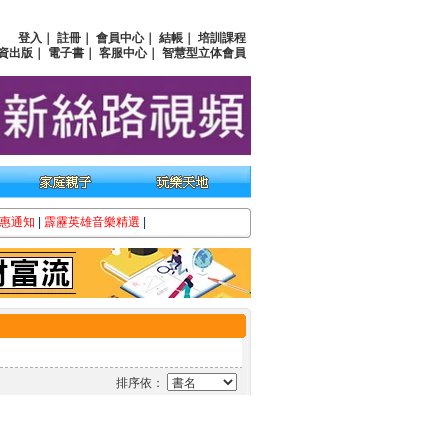
登入
｜
註冊
｜
會員中心
｜
結帳
｜
培訓課程
資出版
｜
電子書
｜
客服中心
｜
智慧型立体會員
惠通知
|
霹靂英雄音樂精選
|
排序依：