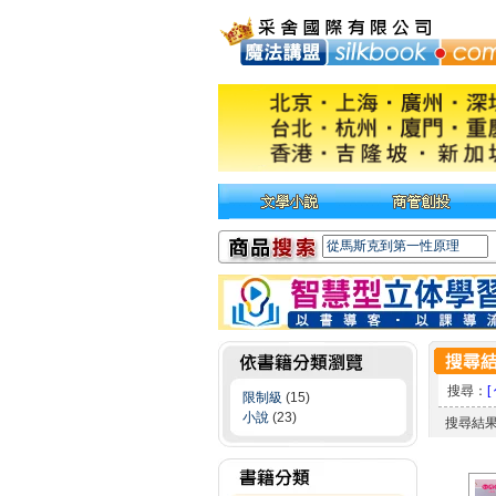
搜尋：
[
限制級
(15)
小說
(23)
搜尋結