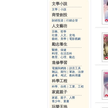
文學小說
文學
｜
小說
商管創投
財經投資
｜
行銷企管
人文藝坊
宗教、哲學
社會、人文、史地
藝術、美學
｜
電影戲劇
勵志養生
醫療、保健
料理、生活百科
教育、心理、勵志
進修學習
電腦與網路
｜
語言工具
雜誌、期刊
｜
軍政、法律
參考、考試、教科用書
科學工程
科學、自然
｜
工業、工程
家庭親子
家庭、親子、人際
青少年、童書
玩樂天地