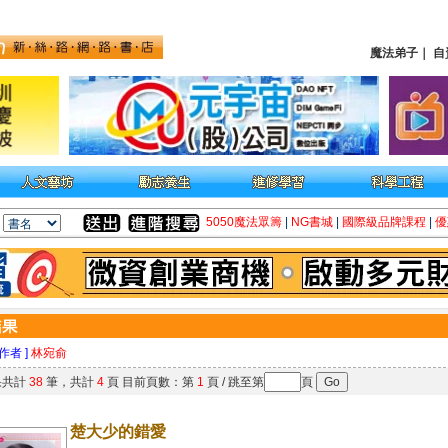
魔法弟子
｜
自
5050魔法眾籌
|
NG書城
|
國際級品牌課程
|
優
 作者 ]
林宛俞
果共計
38
筆，共計
4
頁 目前頁數：第
1
頁 / 跳至第
頁
楚大少的錯愛