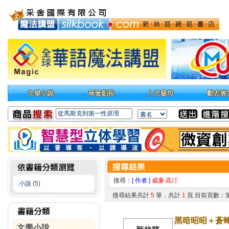
搜尋：
[ 作者 ]
威廉‧高汀
小說
(5)
搜尋結果共計
5
筆，共計
1
頁 目前頁數：
黑暗昭昭＋蒼
文學小說