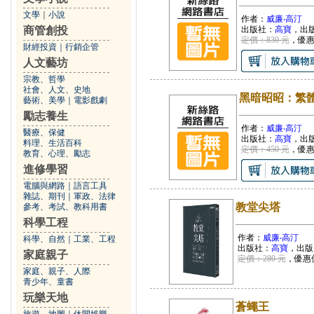
文學
｜
小說
作者：
威廉‧高汀
商管創投
出版社：
高寶
，出
定價：830 元
，優
財經投資
｜
行銷企管
人文藝坊
宗教、哲學
社會、人文、史地
黑暗昭昭：繁
藝術、美學
｜
電影戲劇
勵志養生
作者：
威廉‧高汀
醫療、保健
出版社：
高寶
，出
料理、生活百科
定價：450 元
，優
教育、心理、勵志
進修學習
電腦與網路
｜
語言工具
雜誌、期刊
｜
軍政、法律
教堂尖塔
參考、考試、教科用書
科學工程
作者：
威廉‧高汀
科學、自然
｜
工業、工程
出版社：
高寶
，出版
家庭親子
定價：280 元
，優惠
家庭、親子、人際
青少年、童書
玩樂天地
蒼蠅王