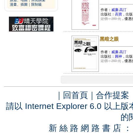
旅遊、地圖
｜
休閒娛樂
漫畫、插圖
｜
限制級
作者：
威廉‧高汀
出版社：
高寶
，出版
定價：280 元
，優惠
黑暗之眼
作者：
威廉‧高汀
出版社：
圓神
，出版
定價：260 元
，優惠
｜
回首頁
｜
合作提案
請以 Internet Explorer 6.
的
新 絲 路 網 路 書 