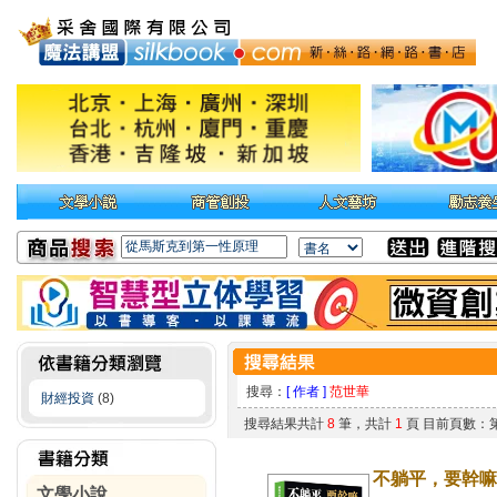
搜尋：
[ 作者 ]
范世華
財經投資
(8)
搜尋結果共計
8
筆，共計
1
頁 目前頁數：
不躺平，要幹嘛
文學小說