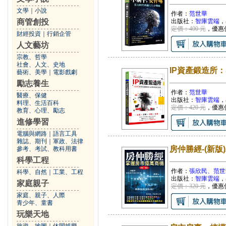
文學
｜
小說
作者：
范世華
商管創投
出版社：
智庫雲端
，
定價：400 元
，優惠
財經投資
｜
行銷企管
人文藝坊
宗教、哲學
社會、人文、史地
IP資產鍛造所
藝術、美學
｜
電影戲劇
勵志養生
作者：
范世華
醫療、保健
出版社：
智庫雲端
，
料理、生活百科
定價：420 元
，優惠
教育、心理、勵志
進修學習
電腦與網路
｜
語言工具
雜誌、期刊
｜
軍政、法律
房仲勝經-(新版
參考、考試、教科用書
科學工程
作者：
張欣民、范世
科學、自然
｜
工業、工程
出版社：
智庫雲端
，
家庭親子
定價：320 元
，優惠
家庭、親子、人際
青少年、童書
玩樂天地