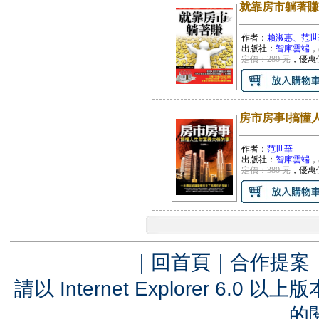
就靠房市躺著賺
作者：
賴淑惠、范世
出版社：
智庫雲端
，
定價：280 元
，優惠
房市房事!搞懂
作者：
范世華
出版社：
智庫雲端
，
定價：380 元
，優惠
｜
回首頁
｜
合作提案
請以 Internet Explorer 6.
的