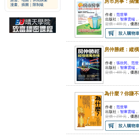
旅遊、地圖
｜
休閒娛樂
房市房事：搞懂
漫畫、插圖
｜
限制級
作者：
范世華
出版社：
智庫雲端
，
定價：400 元
，優惠
房仲勝經：縱橫
作者：
張欣民、范世
出版社：
智庫雲端
，
定價：400 元
，優惠
為什麼？你賺不
作者：
范世華
出版社：
智庫雲端
，
定價：250 元
，優惠