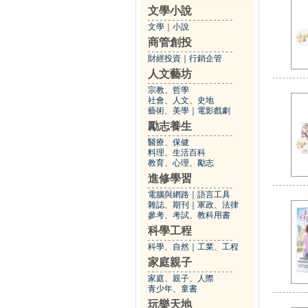
文學小說
文學
｜
小說
商管創投
財經投資
｜
行銷企管
人文藝坊
宗教、哲學
社會、人文、史地
藝術、美學
｜
電影戲劇
勵志養生
醫療、保健
料理、生活百科
教育、心理、勵志
進修學習
電腦與網路
｜
語言工具
雜誌、期刊
｜
軍政、法律
參考、考試、教科用書
科學工程
科學、自然
｜
工業、工程
家庭親子
家庭、親子、人際
青少年、童書
玩樂天地