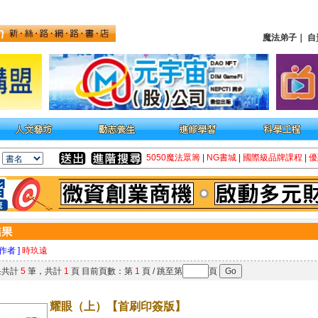
魔法弟子
｜
自
5050魔法眾籌
|
NG書城
|
國際級品牌課程
|
優
 作者 ]
時玖遠
果共計
5
筆，共計
1
頁 目前頁數：第
1
頁 / 跳至第
頁
耀眼（上）【首刷印簽版】