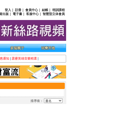
登入
｜
註冊
｜
會員中心
｜
結帳
｜
培訓課程
資出版
｜
電子書
｜
客服中心
｜
智慧型立体會員
惠通知
|
霹靂英雄音樂精選
|
排序依：