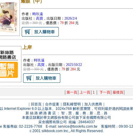
耀眼（中）
作者：
時玖遠
出版社：
高寶
，出版日期：
2026/2/4
定價：360 元
，優惠價：
79
折
284
元
上岸
作者：
時玖遠
出版社：
高寶
，出版日期：
2025/10/22
定價：360 元
，優惠價：
79
折
284
元
│
第一頁
│
上一頁
│
1
│
下一頁
│
最後頁
│
｜
回首頁
｜
合作提案
｜
隱私權聲明
｜
加入供應商
｜
以 Internet Explorer 6.0 以上版本、1024x768 解析度瀏覽，可得到最舒適的閱讀效
新 絲 路 網 路 書 店 ： 智．慧．服．務．新．思．路
本書店隸屬於華文網股份有限公司旗下采舍國際有限公司
采舍國際有限公司 統編 : 28464037
vice 客服專線: 02-2226-7768 E-mail:
service@book4u.com.tw
客服時間：09:00-12:
c 2001 silkbook.com Inc., All Rights Reserved.