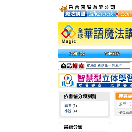
搜尋：
[
套書
(1)
小說
(4)
搜尋結