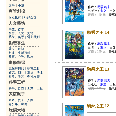
文學
｜
小說
作者：
馬場康誌
商管創投
出版社：
東立
，出版
定價：140 元
，優惠
財經投資
｜
行銷企管
人文藝坊
宗教、哲學
騎乘之王 14
社會、人文、史地
藝術、美學
｜
電影戲劇
勵志養生
作者：
馬場康誌
出版社：
東立
，出版
醫療、保健
定價：140 元
，優惠
料理、生活百科
教育、心理、勵志
進修學習
電腦與網路
｜
語言工具
騎乘之王 13
雜誌、期刊
｜
軍政、法律
參考、考試、教科用書
作者：
馬場康誌
科學工程
出版社：
東立
，出版
科學、自然
｜
工業、工程
定價：140 元
，優惠
家庭親子
家庭、親子、人際
青少年、童書
騎乘之王 12
玩樂天地