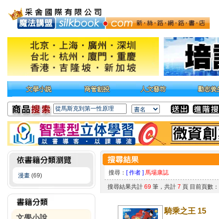
搜尋：
[ 作者 ]
馬場康誌
漫畫
(69)
搜尋結果共計
69
筆，共計
7
頁 目前頁數
騎乘之王 15
文學小說