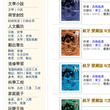
文學小說
作者：
高橋義廣
文學
｜
小說
出版社：
東立
，出版
定價：290 元
，優惠
商管創投
財經投資
｜
行銷企管
人文藝坊
銀牙 愛藏版 9(
宗教、哲學
社會、人文、史地
藝術、美學
｜
電影戲劇
作者：
高橋義廣
勵志養生
出版社：
東立
，出版
定價：290 元
，優惠
醫療、保健
料理、生活百科
教育、心理、勵志
進修學習
銀牙 愛藏版 8(
電腦與網路
｜
語言工具
雜誌、期刊
｜
軍政、法律
作者：
高橋義廣
參考、考試、教科用書
出版社：
東立
，出版
科學工程
定價：290 元
，優惠
科學、自然
｜
工業、工程
家庭親子
家庭、親子、人際
銀牙 愛藏版 7(
青少年、童書
玩樂天地