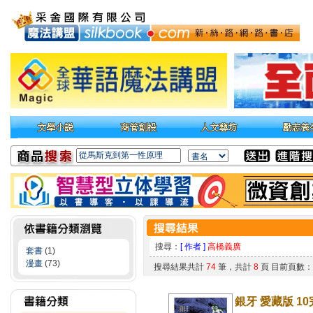
搜尋：
[ 作者 ]
高橋義廣
套書
(1)
漫畫
(73)
搜尋結果共計
74
筆，共計
8
頁 目前頁數
銀牙 愛藏版 10