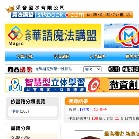
搜尋：
[ 作者 ]
清水玲子
漫畫
(106)
搜尋結果共計
106
筆，共計
11
頁 目前頁
最高機密 新裝版 
文學小說