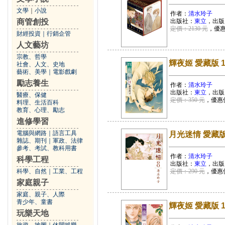
文學
｜
小說
作者：
清水玲子
商管創投
出版社：
東立
，出版
定價：2130 元
，優
財經投資
｜
行銷企管
人文藝坊
宗教、哲學
輝夜姬 愛藏版 
社會、人文、史地
藝術、美學
｜
電影戲劇
勵志養生
作者：
清水玲子
出版社：
東立
，出版
醫療、保健
定價：350 元
，優惠
料理、生活百科
教育、心理、勵志
進修學習
電腦與網路
｜
語言工具
月光迷情 愛藏版
雜誌、期刊
｜
軍政、法律
參考、考試、教科用書
作者：
清水玲子
科學工程
出版社：
東立
，出版
科學、自然
｜
工業、工程
定價：290 元
，優惠
家庭親子
家庭、親子、人際
青少年、童書
輝夜姬 愛藏版 1
玩樂天地