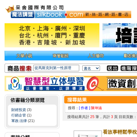
搜尋：
[ 作者 ]
陳坤涵
財經投資
(3)
行銷企管
(1)
搜尋結果共計
25
筆，共計
3
頁 目前頁數
軍政‧法律
(21)
看故事輕鬆學稅法