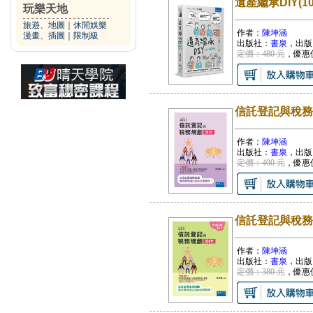
遺產繼承DIY(10
玩樂天地
旅遊、地圖
｜
休閒娛樂
作者：
陳坤涵
漫畫、插圖
｜
限制級
出版社：
書泉
，出版
定價：480 元
，優惠
信託登記與稅務規
作者：
陳坤涵
出版社：
書泉
，出版
定價：400 元
，優惠
信託登記與稅務規劃
作者：
陳坤涵
出版社：
書泉
，出版
定價：380 元
，優惠