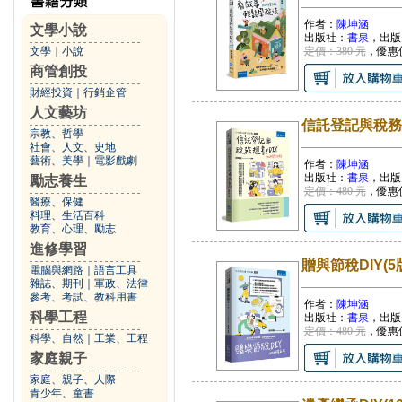
作者：
陳坤涵
文學小說
出版社：
書泉
，出版
文學
｜
小說
定價：380 元
，優惠
商管創投
財經投資
｜
行銷企管
人文藝坊
信託登記與稅務規
宗教、哲學
社會、人文、史地
藝術、美學
｜
電影戲劇
作者：
陳坤涵
出版社：
書泉
，出版
勵志養生
定價：480 元
，優惠
醫療、保健
料理、生活百科
教育、心理、勵志
進修學習
贈與節稅DIY(5
電腦與網路
｜
語言工具
雜誌、期刊
｜
軍政、法律
參考、考試、教科用書
作者：
陳坤涵
科學工程
出版社：
書泉
，出版
定價：480 元
，優惠
科學、自然
｜
工業、工程
家庭親子
家庭、親子、人際
青少年、童書