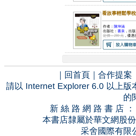
看故事輕鬆學稅
作者：
陳坤涵
出版社：
書泉
，出版
定價：280 元
，優惠
｜
回首頁
｜
合作提案
請以 Internet Explorer 6.
的
新 絲 路 網 路 書 
本書店隸屬於華文網股份
采舍國際有限公司