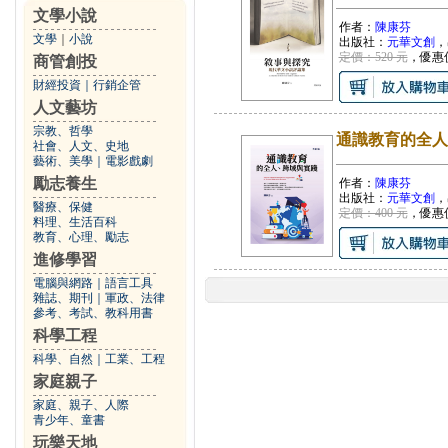
文學小說
作者：
陳康芬
文學
｜
小說
出版社：
元華文創
，
定價：520 元
，優惠
商管創投
財經投資
｜
行銷企管
人文藝坊
宗教、哲學
通識教育的全人
社會、人文、史地
藝術、美學
｜
電影戲劇
勵志養生
作者：
陳康芬
出版社：
元華文創
，
醫療、保健
定價：400 元
，優惠
料理、生活百科
教育、心理、勵志
進修學習
電腦與網路
｜
語言工具
雜誌、期刊
｜
軍政、法律
參考、考試、教科用書
科學工程
科學、自然
｜
工業、工程
家庭親子
家庭、親子、人際
青少年、童書
玩樂天地