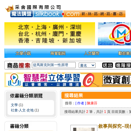
搜尋：
[ 作者 ]
陳康芬
文學
(1)
社會‧人文‧史地
(1)
搜尋結果共計
2
筆，共計
1
頁 目前頁數：
敘事與探究--