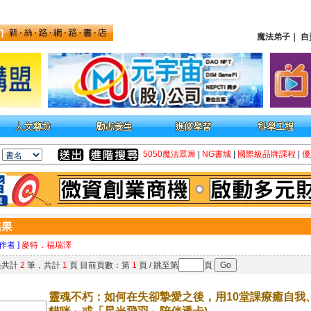
魔法弟子
｜
自
5050魔法眾籌
|
NG書城
|
國際級品牌課程
|
優
 作者 ]
麥特．福瑞澤
果共計
2
筆，共計
1
頁 目前頁數：第
1
頁 / 跳至第
頁
靈魂不朽：如何在失卻摯愛之後，用10堂課療癒自我