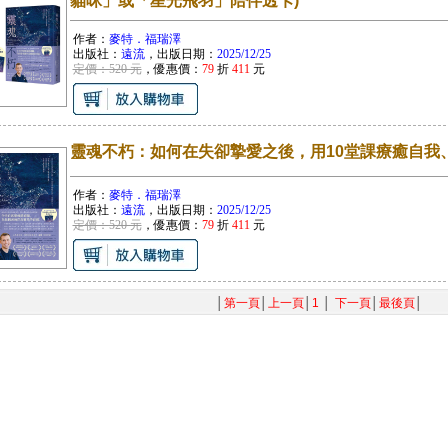
貓咪」或「星光飛羽」陪伴透卡)
作者：
麥特．福瑞澤
出版社：
遠流
，出版日期：
2025/12/25
定價：520 元
，優惠價：
79
折
411
元
靈魂不朽：如何在失卻摯愛之後，用10堂課療癒自我
作者：
麥特．福瑞澤
出版社：
遠流
，出版日期：
2025/12/25
定價：520 元
，優惠價：
79
折
411
元
│
第一頁
│
上一頁
│
1
│
下一頁
│
最後頁
│