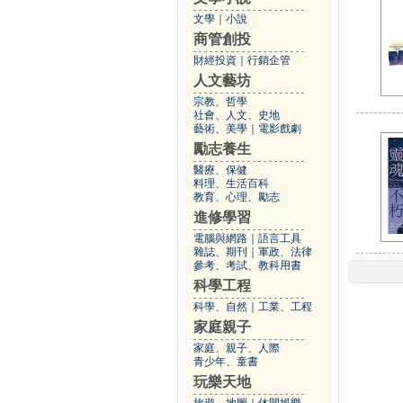
文學
｜
小說
商管創投
財經投資
｜
行銷企管
人文藝坊
宗教、哲學
社會、人文、史地
藝術、美學
｜
電影戲劇
勵志養生
醫療、保健
料理、生活百科
教育、心理、勵志
進修學習
電腦與網路
｜
語言工具
雜誌、期刊
｜
軍政、法律
參考、考試、教科用書
科學工程
科學、自然
｜
工業、工程
家庭親子
家庭、親子、人際
青少年、童書
玩樂天地