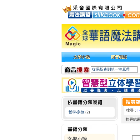
搜尋：
[
哲學‧宗教
(2)
搜尋結
文學小說