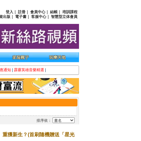
登入
｜
註冊
｜
會員中心
｜
結帳
｜
培訓課程
資出版
｜
電子書
｜
客服中心
｜
智慧型立体會員
惠通知
|
霹靂英雄音樂精選
|
排序依：
、重獲新生？(首刷隨機贈送「星光