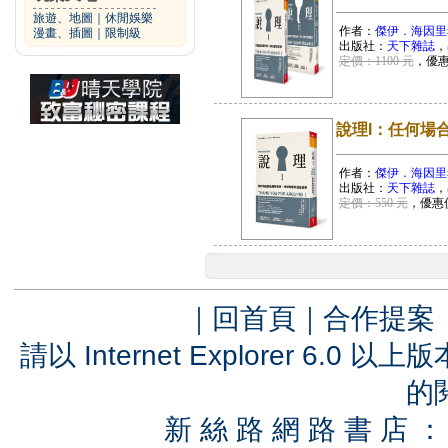
旅遊、地圖
｜
休閒娛樂
作者：
傑伊．海因里
漫畫、插圖
｜
限制級
出版社：
天下雜誌
，
定價：1100 元
，優
說理I：任何場
作者：
傑伊．海因里
出版社：
天下雜誌
，
定價：550 元
，優惠
｜
回首頁
｜
合作提案
請以 Internet Explorer 6.
的
新 絲 路 網 路 書 