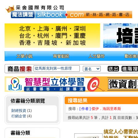
搜尋：
[ 作者 ]
傑伊．海因里希斯
財經投資
(1)
行銷企管
(4)
搜尋結果共計
5
筆，共計
1
頁 目前頁數：
搞定人心需要的