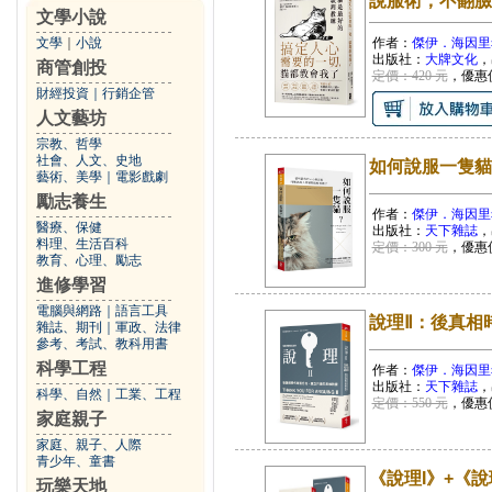
說服術，不翻臉
文學小說
文學
｜
小說
作者：
傑伊．海因里
出版社：
大牌文化
，
商管創投
定價：420 元
，優惠
財經投資
｜
行銷企管
人文藝坊
宗教、哲學
社會、人文、史地
如何說服一隻貓
藝術、美學
｜
電影戲劇
勵志養生
作者：
傑伊．海因里
醫療、保健
出版社：
天下雜誌
，
料理、生活百科
定價：300 元
，優惠
教育、心理、勵志
進修學習
電腦與網路
｜
語言工具
說理Ⅱ：後真相
雜誌、期刊
｜
軍政、法律
參考、考試、教科用書
科學工程
作者：
傑伊．海因里
出版社：
天下雜誌
，
科學、自然
｜
工業、工程
定價：550 元
，優惠
家庭親子
家庭、親子、人際
青少年、童書
《說理I》+《說
玩樂天地