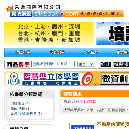
搜尋：
[ 作者 ]
游適銘
財經投資
(4)
軍政‧法律
(1)
搜尋結果共計
12
筆，共計
2
頁 目前頁數
參考‧考試‧教科書
(7)
不動產估價學(第