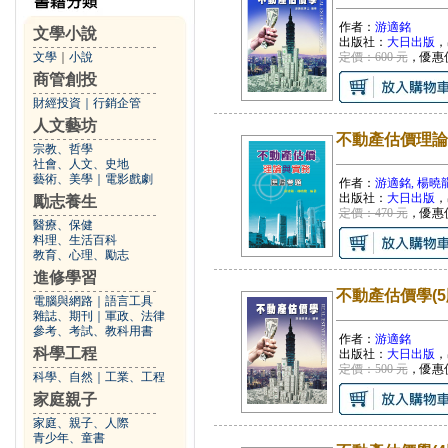
作者：
游適銘
文學小說
出版社：
大日出版
，
文學
｜
小說
定價：600 元
，優惠
商管創投
財經投資
｜
行銷企管
人文藝坊
不動產估價理論
宗教、哲學
社會、人文、史地
藝術、美學
｜
電影戲劇
作者：
游適銘, 楊曉
出版社：
大日出版
，
勵志養生
定價：470 元
，優惠
醫療、保健
料理、生活百科
教育、心理、勵志
進修學習
不動產估價學(5
電腦與網路
｜
語言工具
雜誌、期刊
｜
軍政、法律
參考、考試、教科用書
作者：
游適銘
科學工程
出版社：
大日出版
，
定價：500 元
，優惠
科學、自然
｜
工業、工程
家庭親子
家庭、親子、人際
青少年、童書