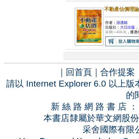
不動產估價理論
作者：
游適銘
出版社：
大日出版
，
定價：450 元
，優惠
｜
回首頁
｜
合作提案
請以 Internet Explorer 6.
的
新 絲 路 網 路 書 
本書店隸屬於華文網股份
采舍國際有限公司