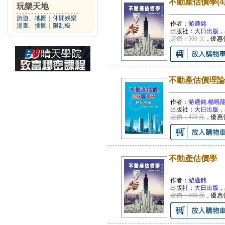
不動產估價學(4
玩樂天地
旅遊、地圖
｜
休閒娛樂
作者：
游適銘
漫畫、插圖
｜
限制級
出版社：
大日出版
，
定價：500 元
，優惠
不動產估價理論
作者：
游適銘.楊曉
出版社：
大日出版
，
定價：470 元
，優惠
不動產估價學
作者：
游適銘
出版社：
大日出版
，
定價：500 元
，優惠