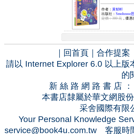
作者：
黃郁軒
出版社：
Smohous
定價：380 元
，優惠
｜
回首頁
｜
合作提案
請以 Internet Explorer 6.
的
新 絲 路 網 路 書 
本書店隸屬於華文網股份
采舍國際有限公司
Your Personal Knowledge Se
service@book4u.com.tw
客服時間：0