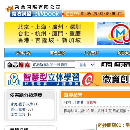
搜尋：
[ 作者 ]
黃郁軒
家庭‧親子‧人際
(1)
青少‧童書
(38)
搜尋結果共計
40
筆，共計
4
頁 目前頁數
工業‧工程
(1)
奇妙商店01：