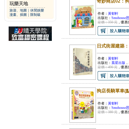
奇妙商店02：
玩樂天地
旅遊、地圖
｜
休閒娛樂
作者：
黃郁軒
漫畫、插圖
｜
限制級
出版社：
Smohous
定價：350 元
，優惠
日式街屋建築：
作者：
黃郁軒
出版社：
晨星出版
，
定價：490 元
，優惠
狗店長騎單車(
作者：
黃郁軒
出版社：
Smohous
定價：380 元
，優惠