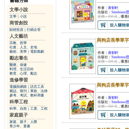
作者：
黃郁軒
文學小說
出版社：
Smohous
文學
｜
小說
定價：350 元
，優惠
商管創投
財經投資
｜
行銷企管
人文藝坊
與狗店長學單字
宗教、哲學
社會、人文、史地
藝術、美學
｜
電影戲劇
作者：
黃郁軒
出版社：
Smohous
勵志養生
定價：320 元
，優惠
醫療、保健
料理、生活百科
教育、心理、勵志
進修學習
與狗店長學單字
電腦與網路
｜
語言工具
雜誌、期刊
｜
軍政、法律
參考、考試、教科用書
作者：
黃郁軒
科學工程
出版社：
Smohous
定價：320 元
，優惠
科學、自然
｜
工業、工程
家庭親子
家庭、親子、人際
青少年、童書