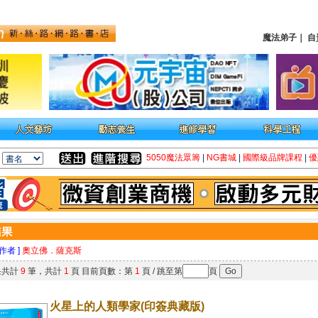
魔法弟子
｜
自
5050魔法眾籌
|
NG書城
|
國際級品牌課程
|
優
 作者 ]
奧立佛．薩克斯
果共計
9
筆，共計
1
頁 目前頁數：第
1
頁 / 跳至第
頁
火星上的人類學家(印簽典藏版)