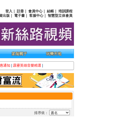
登入
｜
註冊
｜
會員中心
｜
結帳
｜
培訓課程
資出版
｜
電子書
｜
客服中心
｜
智慧型立体會員
惠通知
|
霹靂英雄音樂精選
|
排序依：