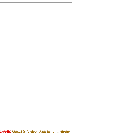
薩克斯
的記憶之書(《錯把太太當帽