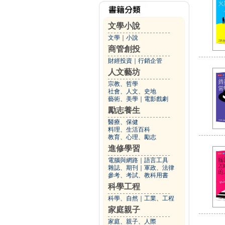
文學小說
文學
｜
小說
商管創投
財經投資
｜
行銷企管
人文藝坊
宗教、哲學
社會、人文、史地
藝術、美學
｜
電影戲劇
勵志養生
醫療、保健
料理、生活百科
教育、心理、勵志
進修學習
電腦與網路
｜
語言工具
雜誌、期刊
｜
軍政、法律
參考、考試、教科用書
科學工程
科學、自然
｜
工業、工程
家庭親子
家庭、親子、人際