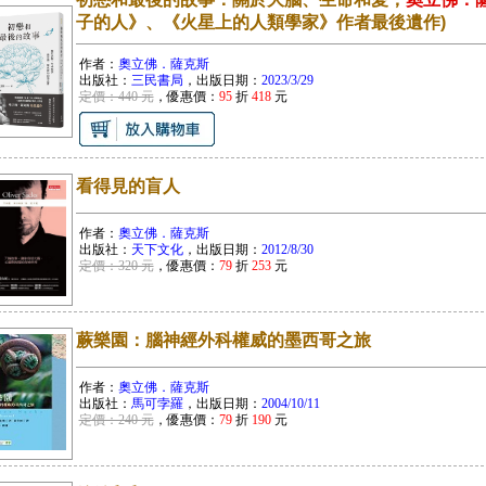
子的人》、《火星上的人類學家》作者最後遺作)
作者：
奧立佛．薩克斯
出版社：
三民書局
，出版日期：
2023/3/29
定價：440 元
，優惠價：
95
折
418
元
看得見的盲人
作者：
奧立佛．薩克斯
出版社：
天下文化
，出版日期：
2012/8/30
定價：320 元
，優惠價：
79
折
253
元
蕨樂園：腦神經外科權威的墨西哥之旅
作者：
奧立佛．薩克斯
出版社：
馬可孛羅
，出版日期：
2004/10/11
定價：240 元
，優惠價：
79
折
190
元