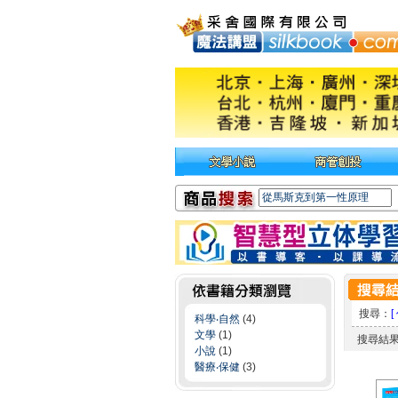
搜尋：
[
科學‧自然
(4)
文學
(1)
搜尋結
小說
(1)
醫療‧保健
(3)