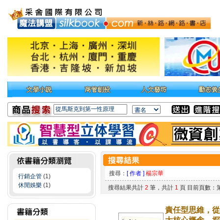
搜尋：
[ 作者 ]
楊宗華
行銷企管
(1)
休閒娛樂
(1)
搜尋結果共計
2
筆，共計
1
頁 目前頁數：
責任型思維，從