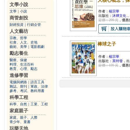
大核心概念，探
文學小說
文學
｜
小說
作者：
楊宗華
出版社：
沐燁文化
，
商管創投
定價：299 元
，優惠
財經投資
｜
行銷企管
人文藝坊
宗教、哲學
社會、人文、史地
棒球之子
藝術、美學
｜
電影戲劇
勵志養生
作者：
楊宗華
醫療、保健
出版社：
英特發
，出
料理、生活百科
定價：199 元
，優惠
教育、心理、勵志
進修學習
電腦與網路
｜
語言工具
雜誌、期刊
｜
軍政、法律
參考、考試、教科用書
科學工程
科學、自然
｜
工業、工程
家庭親子
家庭、親子、人際
青少年、童書
玩樂天地