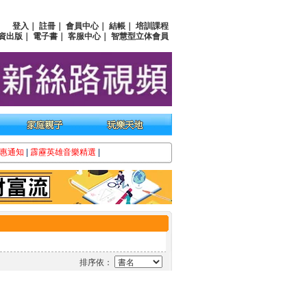
登入
｜
註冊
｜
會員中心
｜
結帳
｜
培訓課程
資出版
｜
電子書
｜
客服中心
｜
智慧型立体會員
惠通知
|
霹靂英雄音樂精選
|
排序依：