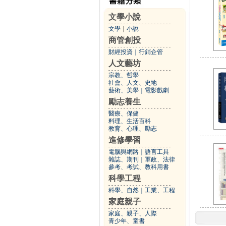
文學小說
文學
｜
小說
商管創投
財經投資
｜
行銷企管
人文藝坊
宗教、哲學
社會、人文、史地
藝術、美學
｜
電影戲劇
勵志養生
醫療、保健
料理、生活百科
教育、心理、勵志
進修學習
電腦與網路
｜
語言工具
雜誌、期刊
｜
軍政、法律
參考、考試、教科用書
科學工程
科學、自然
｜
工業、工程
家庭親子
家庭、親子、人際
青少年、童書