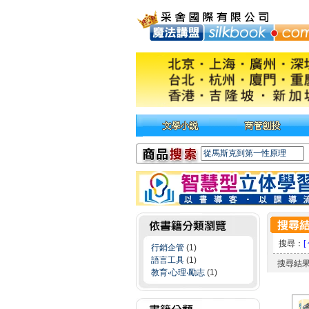
搜尋：
[
行銷企管
(1)
語言工具
(1)
搜尋結
教育‧心理‧勵志
(1)