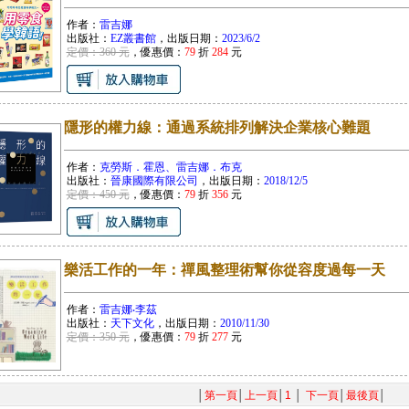
作者：
雷吉娜
出版社：
EZ叢書館
，出版日期：
2023/6/2
定價：360 元
，優惠價：
79
折
284
元
隱形的權力線：通過系統排列解決企業核心難題
作者：
克勞斯．霍恩、雷吉娜．布克
出版社：
晉康國際有限公司
，出版日期：
2018/12/5
定價：450 元
，優惠價：
79
折
356
元
樂活工作的一年：禪風整理術幫你從容度過每一天
作者：
雷吉娜‧李茲
出版社：
天下文化
，出版日期：
2010/11/30
定價：350 元
，優惠價：
79
折
277
元
│
第一頁
│
上一頁
│
1
│
下一頁
│
最後頁
│