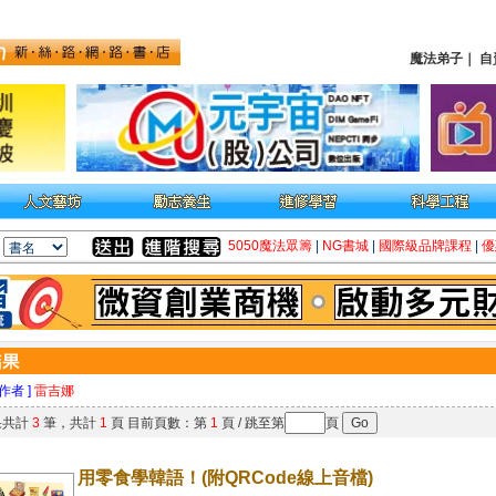
魔法弟子
｜
自
5050魔法眾籌
|
NG書城
|
國際級品牌課程
|
優
 作者 ]
雷吉娜
果共計
3
筆，共計
1
頁 目前頁數：第
1
頁 / 跳至第
頁
用零食學韓語！(附QRCode線上音檔)