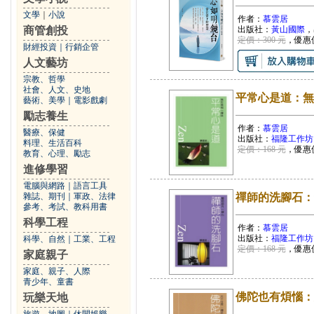
文學
｜
小說
作者：
慕雲居
商管創投
出版社：
黃山國際
，
定價：300 元
，優惠
財經投資
｜
行銷企管
人文藝坊
宗教、哲學
社會、人文、史地
平常心是道：無
藝術、美學
｜
電影戲劇
勵志養生
作者：
慕雲居
醫療、保健
出版社：
福隆工作坊
料理、生活百科
定價：168 元
，優惠
教育、心理、勵志
進修學習
電腦與網路
｜
語言工具
雜誌、期刊
｜
軍政、法律
禪師的洗腳石：
參考、考試、教科用書
科學工程
作者：
慕雲居
出版社：
福隆工作坊
科學、自然
｜
工業、工程
定價：168 元
，優惠
家庭親子
家庭、親子、人際
青少年、童書
佛陀也有煩惱：
玩樂天地