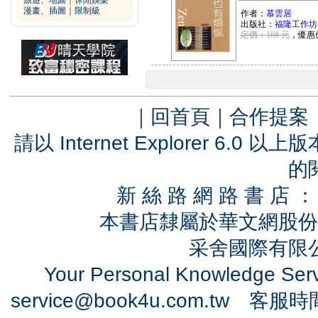
旅遊、地圖
｜
休閒娛樂
漫畫、插圖
｜
限制級
作者：
慕雲居
出版社：
福隆工作坊
定價：168 元
，優惠
｜
回首頁
｜
合作提案
請以 Internet Explorer 6.
的
新 絲 路 網 路 書 
本書店隸屬於華文網股份
采舍國際有限公司
Your Personal Knowledge Se
service@book4u.com.tw
客服時間：0