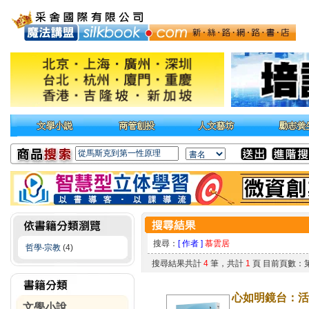
搜尋：
[ 作者 ]
慕雲居
哲學‧宗教
(4)
搜尋結果共計
4
筆，共計
1
頁 目前頁數：
心如明鏡台：活
文學小說