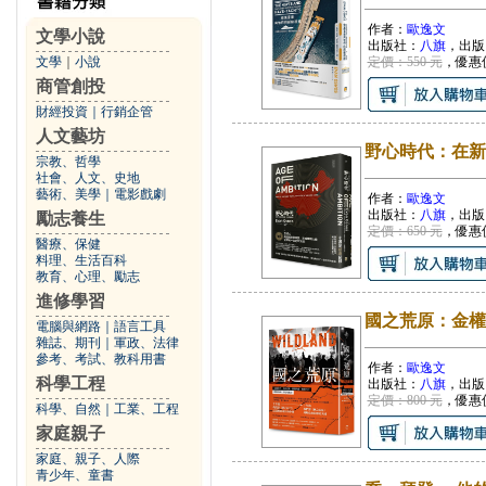
作者：
歐逸文
文學小說
出版社：
八旗
，出版
文學
｜
小說
定價：550 元
，優惠
商管創投
財經投資
｜
行銷企管
人文藝坊
野心時代：在新
宗教、哲學
社會、人文、史地
藝術、美學
｜
電影戲劇
作者：
歐逸文
出版社：
八旗
，出版
勵志養生
定價：650 元
，優惠
醫療、保健
料理、生活百科
教育、心理、勵志
進修學習
國之荒原：金權
電腦與網路
｜
語言工具
雜誌、期刊
｜
軍政、法律
參考、考試、教科用書
作者：
歐逸文
科學工程
出版社：
八旗
，出版
定價：800 元
，優惠
科學、自然
｜
工業、工程
家庭親子
家庭、親子、人際
青少年、童書