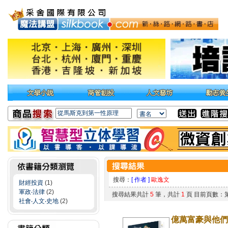
搜尋：
[ 作者 ]
歐逸文
財經投資
(1)
軍政‧法律
(2)
搜尋結果共計
5
筆，共計
1
頁 目前頁數：
社會‧人文‧史地
(2)
億萬富豪與他們