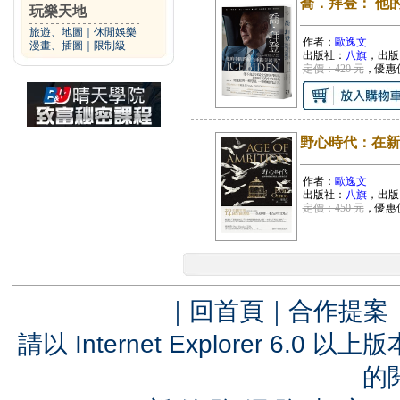
喬．拜登： 他
玩樂天地
旅遊、地圖
｜
休閒娛樂
作者：
歐逸文
漫畫、插圖
｜
限制級
出版社：
八旗
，出版
定價：420 元
，優惠
野心時代：在新
作者：
歐逸文
出版社：
八旗
，出版
定價：450 元
，優惠
｜
回首頁
｜
合作提案
請以 Internet Explorer 6.
的