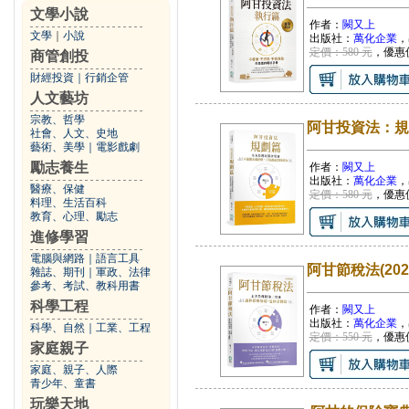
文學小說
作者：
闕又上
文學
｜
小說
出版社：
萬化企業
，
定價：580 元
，優惠
商管創投
財經投資
｜
行銷企管
人文藝坊
宗教、哲學
阿甘投資法：規
社會、人文、史地
藝術、美學
｜
電影戲劇
勵志養生
作者：
闕又上
出版社：
萬化企業
，
醫療、保健
定價：580 元
，優惠
料理、生活百科
教育、心理、勵志
進修學習
電腦與網路
｜
語言工具
阿甘節稅法(2
雜誌、期刊
｜
軍政、法律
參考、考試、教科用書
科學工程
作者：
闕又上
出版社：
萬化企業
，
科學、自然
｜
工業、工程
定價：550 元
，優惠
家庭親子
家庭、親子、人際
青少年、童書
玩樂天地