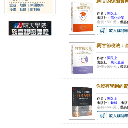
.阿甘的保險寶
旅遊、地圖
｜
休閒娛樂
漫畫、插圖
｜
限制級
作者：
闕又上
出版社：
萬化企業
，
定價：500 元
，優惠
.阿甘節稅法：
作者：
闕又上
出版社：
萬化企業
，
定價：500 元
，優惠
你沒有學到的資
作者：
闕又上
出版社：
時報
，出版
定價：580 元
，優惠