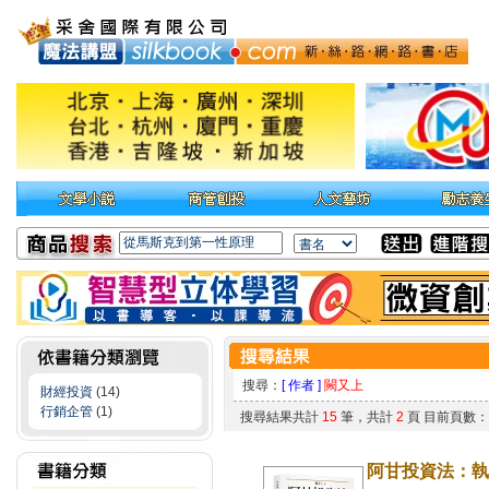
搜尋：
[ 作者 ]
闕又上
財經投資
(14)
行銷企管
(1)
搜尋結果共計
15
筆，共計
2
頁 目前頁數
阿甘投資法：執