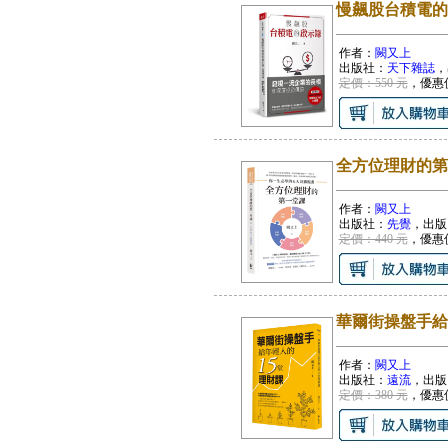
慢飆股台積電的
作者：
闕又上
出版社：
天下雜誌
，
定價：550 元
，優惠
全方位理財的第
作者：
闕又上
出版社：
先覺
，出版
定價：440 元
，優惠
華爾街操盤手給
作者：
闕又上
出版社：
遠流
，出版
定價：380 元
，優惠