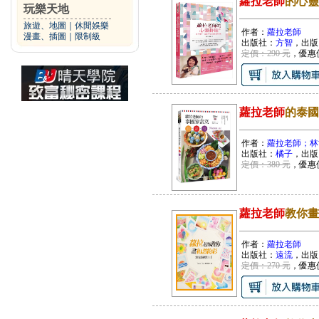
蘿拉老師
的心靈
玩樂天地
旅遊、地圖
｜
休閒娛樂
作者：
蘿拉老師
漫畫、插圖
｜
限制級
出版社：
方智
，出版
定價：290 元
，優惠
蘿拉老師
的泰國
作者：
蘿拉老師；林
出版社：
橘子
，出版
定價：380 元
，優惠
蘿拉老師
教你畫
作者：
蘿拉老師
出版社：
遠流
，出版
定價：270 元
，優惠