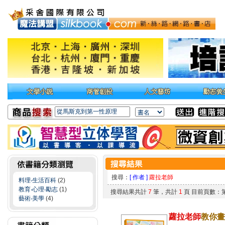
搜尋：
[ 作者 ]
蘿拉老師
料理‧生活百科
(2)
教育‧心理‧勵志
(1)
搜尋結果共計
7
筆，共計
1
頁 目前頁數：
藝術‧美學
(4)
蘿拉老師
教你畫