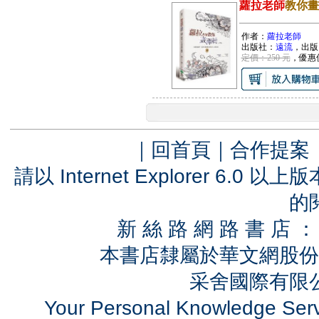
蘿拉老師
教你畫
作者：
蘿拉老師
出版社：
遠流
，出版
定價：250 元
，優惠
｜
回首頁
｜
合作提案
請以 Internet Explorer 6.
的
新 絲 路 網 路 書 
本書店隸屬於華文網股份
采舍國際有限公司
Your Personal Knowledge Se