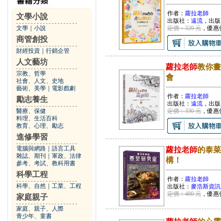
作者：
蘿拉老師
文學小說
出版社：
遠流
，出版
文學
｜
小說
定價：320 元
，優惠
商管創投
財經投資
｜
行銷企管
人文藝坊
蘿拉老師
教你畫
宗教、哲學
會
社會、人文、史地
藝術、美學
｜
電影戲劇
作者：
蘿拉老師
勵志養生
出版社：
遠流
，出版
醫療、保健
定價：330 元
，優惠
料理、生活百科
教育、心理、勵志
進修學習
電腦與網路
｜
語言工具
蘿拉老師
的泰菜
雜誌、期刊
｜
軍政、法律
構！
參考、考試、教科用書
科學工程
作者：
蘿拉老師
科學、自然
｜
工業、工程
出版社：
麥浩斯資訊
定價：480 元
，優惠
家庭親子
家庭、親子、人際
青少年、童書