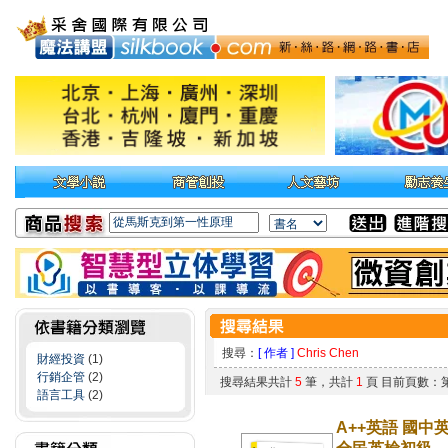
搜尋：
[ 作者 ]
Chris Chen
財經投資
(1)
行銷企管
(2)
搜尋結果共計
5
筆，共計
1
頁 目前頁數：
語言工具
(2)
A++英語 國