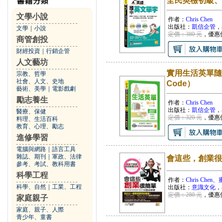
全民英檢初級、
文學小說
作者：
Chris Chen
出版社：
凱信企管
，
文學
｜
小說
定價：380 元
，優惠
商管創投
財經投資
｜
行銷企管
人文藝坊
實用生活英單隨
宗教、哲學
社會、人文、史地
Code）
藝術、美學
｜
電影戲劇
勵志養生
作者：
Chris Chen
出版社：
凱信企管
，
醫療、保健
定價：320 元
，優惠
料理、生活百科
教育、心理、勵志
進修學習
電腦與網路
｜
語言工具
雜誌、期刊
｜
軍政、法律
會這些，創業很
參考、考試、教科用書
科學工程
作者：
Chris Chen
科學、自然
｜
工業、工程
出版社：
意識文化
，
定價：280 元
，優惠
家庭親子
家庭、親子、人際
青少年、童書