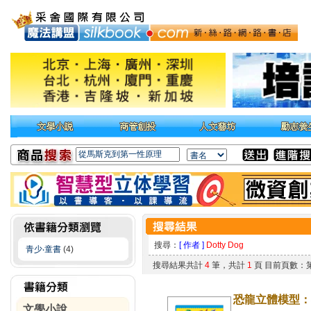
搜尋：
[ 作者 ]
Dotty Dog
青少‧童書
(4)
搜尋結果共計
4
筆，共計
1
頁 目前頁數：
恐龍立體模型：
文學小說