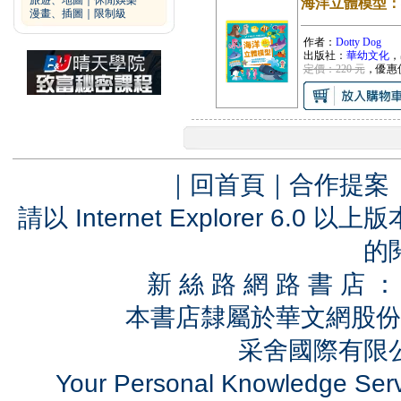
旅遊、地圖
｜
休閒娛樂
海洋立體模型：
漫畫、插圖
｜
限制級
作者：
Dotty Dog
出版社：
華幼文化
，
定價：220 元
，優惠
｜
回首頁
｜
合作提案
請以 Internet Explorer 6.
的
新 絲 路 網 路 書 
本書店隸屬於華文網股份
采舍國際有限公司
Your Personal Knowledge Se