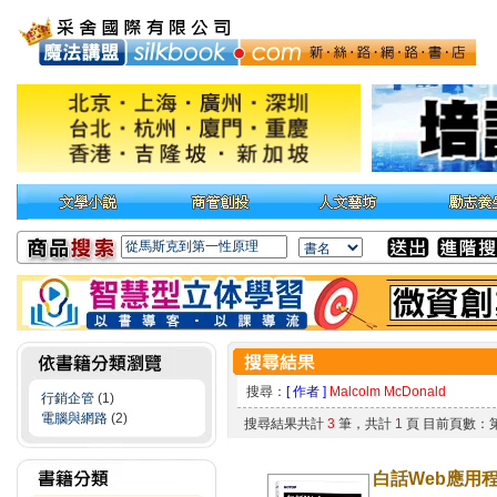
搜尋：
[ 作者 ]
Malcolm McDonald
行銷企管
(1)
電腦與網路
(2)
搜尋結果共計
3
筆，共計
1
頁 目前頁數：
白話Web應用