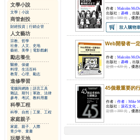
文學小說
作者：
Malcolm McDo
文學
｜
小說
出版社：
碁峰
，出版
定價：580 元
，優惠
商管創投
財經投資
｜
行銷企管
人文藝坊
宗教、哲學
Web開發者一
社會、人文、史地
藝術、美學
｜
電影戲劇
勵志養生
作者：
Malcolm McDo
出版社：
碁峰
，出版
醫療、保健
定價：420 元
，優惠
料理、生活百科
教育、心理、勵志
進修學習
45個最重要的
電腦與網路
｜
語言工具
雜誌、期刊
｜
軍政、法律
參考、考試、教科用書
作者：
作者：Mike Me
科學工程
出版社：
滾石文化
，
定價：380 元
，優惠
科學、自然
｜
工業、工程
家庭親子
家庭、親子、人際
青少年、童書
玩樂天地