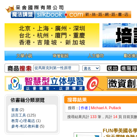
搜尋：
[ 作者 ]
Michael A. Putlack
套書
(2)
語言工具
(125)
搜尋結果共計
133
筆，共計
14
頁 目前頁
教育‧心理‧勵志
(1)
參考‧考試‧教科書
(5)
FUN學美國各學