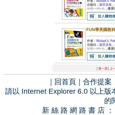
作者：
Michael A. Put
出版社：
寂天文化
，
定價：450 元
，優惠
FUN學美國教科書
作者：
Michael A. Put
出版社：
寂天文化
，
定價：450 元
，優惠
│
第一頁
│
上
｜
回首頁
｜
合作提案
請以 Internet Explorer 6.
的
新 絲 路 網 路 書 