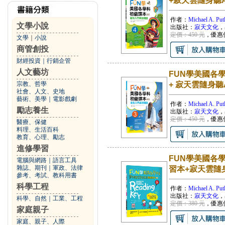
+寂天雲隨身聽A
作者：
Michael A. Pu
文學小說
出版社：
寂天文化
，
定價：450 元
，優惠
文學
｜
小說
商管創投
財經投資
｜
行銷企管
人文藝坊
FUN學美國各學
宗教、哲學
+ 寂天雲隨身聽A
社會、人文、史地
藝術、美學
｜
電影戲劇
作者：
Michael A. Pu
勵志養生
出版社：
寂天文化
，
定價：450 元
，優惠
醫療、保健
料理、生活百科
教育、心理、勵志
進修學習
FUN學美國各學
電腦與網路
｜
語言工具
雜誌、期刊
｜
軍政、法律
習本+寂天雲隨身
參考、考試、教科用書
科學工程
作者：
Michael A. Put
出版社：
寂天文化
，
科學、自然
｜
工業、工程
定價：380 元
，優惠
家庭親子
家庭、親子、人際