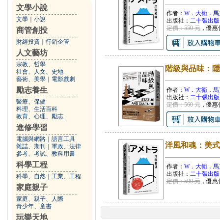
文學小說
作者：
W．大衛．馬
文學
｜
小說
出版社：
二十張出版
定價：550 元
，優惠
商管創投
財經投資
｜
行銷企管
人文藝坊
宗教、哲學
階級與品味：隱
社會、人文、史地
藝術、美學
｜
電影戲劇
勵志養生
作者：
W．大衛．馬
出版社：
二十張出版
醫療、保健
定價：560 元
，優惠
料理、生活百科
教育、心理、勵志
進修學習
電腦與網路
｜
語言工具
洋風和魂：美式
雜誌、期刊
｜
軍政、法律
參考、考試、教科用書
科學工程
作者：
W．大衛．馬
出版社：
二十張出版
科學、自然
｜
工業、工程
定價：500 元
，優惠
家庭親子
家庭、親子、人際
青少年、童書
玩樂天地