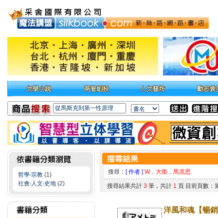
搜尋：
[ 作者 ]
W．大衛．馬克思
哲學‧宗教
(1)
社會‧人文‧史地
(2)
搜尋結果共計
3
筆，共計
1
頁 目前頁數：
洋風和魂【暢銷