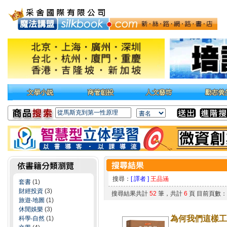
搜尋：
[ 譯者 ]
王品涵
套書
(1)
財經投資
(3)
搜尋結果共計
52
筆，共計
6
頁 目前頁數
旅遊‧地圖
(1)
休閒娛樂
(3)
為何我們這樣工
科學‧自然
(1)