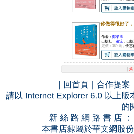
你做得很好了，
作者：
鄭榮旭
出版社：
遠流
，出版
定價：380 元
，優惠
│
第
｜
回首頁
｜
合作提案
請以 Internet Explorer 6.
的
新 絲 路 網 路 書 
本書店隸屬於華文網股份