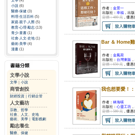
文學
(4)
小說
(6)
作者：
金景一
醫療‧保健
(3)
出版社：
幸福
，出版
料理‧生活百科
(5)
定價：480 元
，優惠
家庭‧親子‧人際
(5)
教育‧心理‧勵志
(13)
青少‧童書
(1)
社會‧人文‧史地
(1)
Bar ＆ H
藝術‧美學
(4)
漫畫
(1)
作者：
金鳳荷
出版社：
台灣東販
，
定價：650 元
，優惠
文學小說
文學
｜
小說
商管創投
我也想要愛！：
財經投資
｜
行銷企管
作者：
林海暎
人文藝坊
出版社：
心靈工坊
，
宗教、哲學
定價：580 元
，優惠
社會、人文、史地
藝術、美學
｜
電影戲劇
勵志養生
醫療、保健