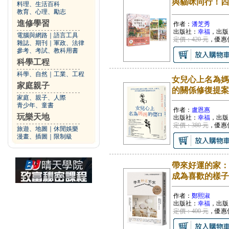
與貓咪同行！四
料理、生活百科
教育、心理、勵志
進修學習
作者：
潘芝秀
出版社：
幸福
，出版
電腦與網路
｜
語言工具
定價：420 元
，優惠
雜誌、期刊
｜
軍政、法律
參考、考試、教科用書
科學工程
科學、自然
｜
工業、工程
女兒心上名為媽
家庭親子
的關係修復提案
家庭、親子、人際
青少年、童書
作者：
盧恩惠
玩樂天地
出版社：
幸福
，出版
定價：380 元
，優惠
旅遊、地圖
｜
休閒娛樂
漫畫、插圖
｜
限制級
帶來好運的家：
成為喜歡的樣子
作者：
鄭熙淑
出版社：
幸福
，出版
定價：400 元
，優惠