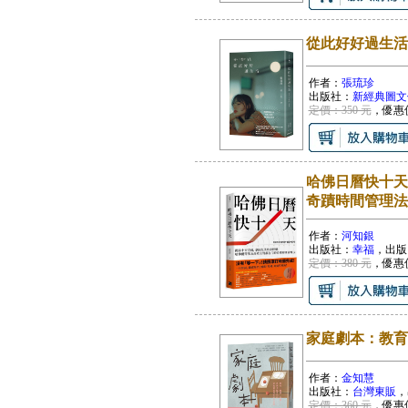
從此好好過生活
作者：
張琉珍
出版社：
新經典圖文
定價：350 元
，優惠
哈佛日曆快十天
奇蹟時間管理法
作者：
河知銀
出版社：
幸福
，出版
定價：380 元
，優惠
家庭劇本：教育
作者：
金知慧
出版社：
台灣東販
，
定價：360 元
，優惠