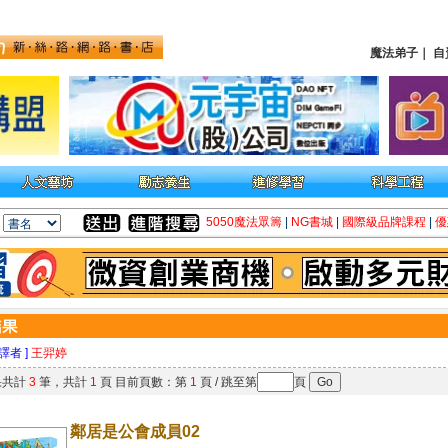
魔法弟子
｜
自
5050魔法眾籌
|
NG書城
|
國際級品牌課程
|
優
 譯者 ]
王羿婷
果共計
3
筆，共計
1
頁 目前頁數：第
1
頁 / 跳至第
頁
鄰居是公會成員02