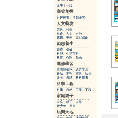
文學
｜
小說
商管創投
財經投資
｜
行銷企管
人文藝坊
宗教、哲學
社會、人文、史地
藝術、美學
｜
電影戲劇
勵志養生
醫療、保健
料理、生活百科
教育、心理、勵志
進修學習
電腦與網路
｜
語言工具
雜誌、期刊
｜
軍政、法律
參考、考試、教科用書
科學工程
科學、自然
｜
工業、工程
家庭親子
家庭、親子、人際
青少年、童書
玩樂天地