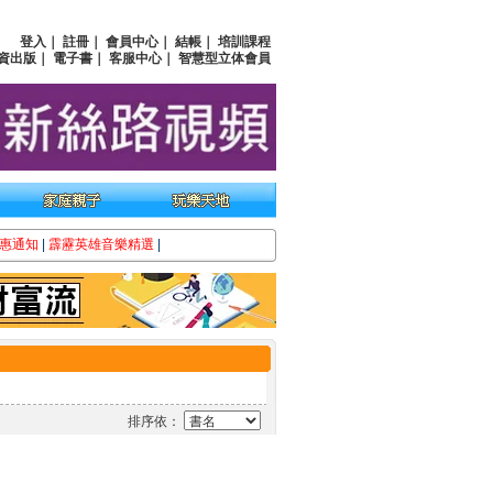
登入
｜
註冊
｜
會員中心
｜
結帳
｜
培訓課程
資出版
｜
電子書
｜
客服中心
｜
智慧型立体會員
惠通知
|
霹靂英雄音樂精選
|
排序依：