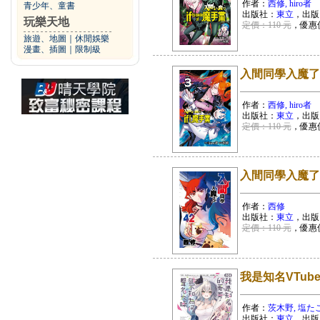
作者：
西修, hiro者
青少年、童書
出版社：
東立
，出版
玩樂天地
定價：110 元
，優惠
旅遊、地圖
｜
休閒娛樂
漫畫、插圖
｜
限制級
入間同學入魔了！ i
作者：
西修, hiro者
出版社：
東立
，出版
定價：110 元
，優惠
入間同學入魔了！
作者：
西修
出版社：
東立
，出版
定價：110 元
，優惠
我是知名VTub
作者：
茨木野, 塩たこ
出版社：
東立
，出版