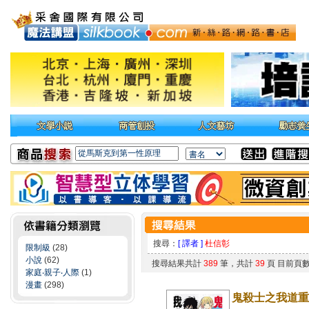
搜尋：
[ 譯者 ]
杜信彰
限制級
(28)
小說
(62)
搜尋結果共計
389
筆，共計
39
頁 目前頁
家庭‧親子‧人際
(1)
漫畫
(298)
鬼殺士之我道重