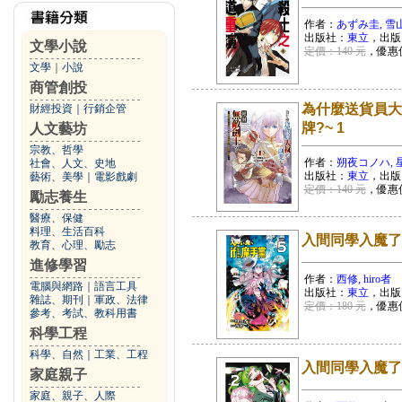
作者：
あずみ圭, 雪
出版社：
東立
，出版
文學小說
定價：140 元
，優惠
文學
｜
小說
商管創投
為什麼送貨員大
財經投資
｜
行銷企管
牌?~ 1
人文藝坊
宗教、哲學
作者：
朔夜コノハ, 
社會、人文、史地
出版社：
東立
，出版
藝術、美學
｜
電影戲劇
定價：140 元
，優惠
勵志養生
醫療、保健
料理、生活百科
入間同學入魔了！ i
教育、心理、勵志
進修學習
作者：
西修, hiro者
電腦與網路
｜
語言工具
出版社：
東立
，出版
雜誌、期刊
｜
軍政、法律
定價：180 元
，優惠
參考、考試、教科用書
科學工程
科學、自然
｜
工業、工程
入間同學入魔了！ i
家庭親子
家庭、親子、人際