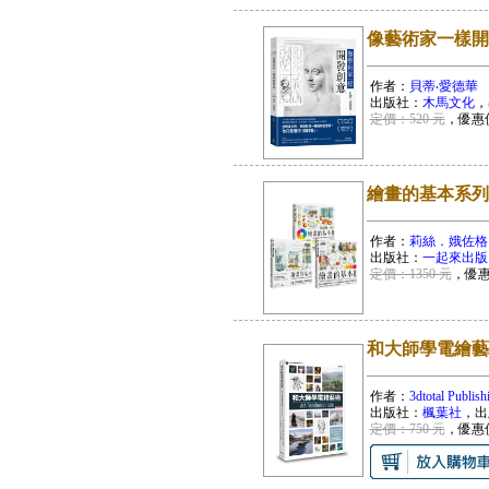
像藝術家一樣開
作者：
貝蒂‧愛德華
出版社：
木馬文化
，
定價：520 元
，優惠
繪畫的基本系列
作者：
莉絲．娥佐格
出版社：
一起來出版
定價：1350 元
，優
和大師學電繪藝
作者：
3dtotal Publish
出版社：
楓葉社
，出
定價：750 元
，優惠