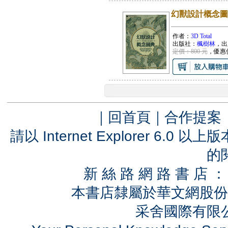
幻獸設計概念圖
作者：
3D Total
出版社：
楓樹林
，出
定價：800 元
，優惠
｜
回首頁
｜
合作提案
請以 Internet Explorer 6.
的
新 絲 路 網 路 書 
本書店隸屬於華文網股份
采舍國際有限公司