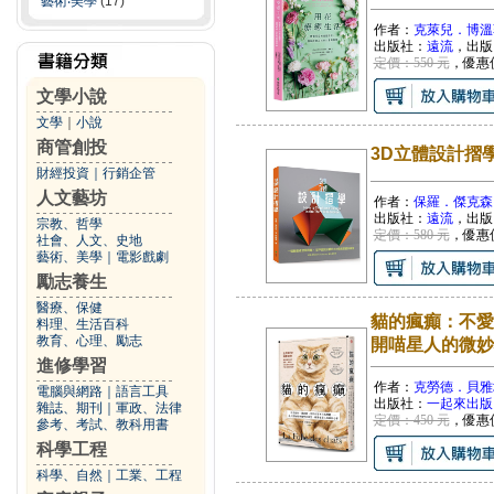
藝術‧美學
(17)
作者：
克萊兒．博溫
出版社：
遠流
，出版
定價：550 元
，優惠
文學小說
文學
｜
小說
商管創投
3D立體設計摺
財經投資
｜
行銷企管
人文藝坊
作者：
保羅．傑克森
出版社：
遠流
，出版
宗教、哲學
定價：580 元
，優惠
社會、人文、史地
藝術、美學
｜
電影戲劇
勵志養生
醫療、保健
貓的瘋癲：不愛
料理、生活百科
教育、心理、勵志
開喵星人的微妙
進修學習
作者：
克勞德．貝雅
電腦與網路
｜
語言工具
出版社：
一起來出版
雜誌、期刊
｜
軍政、法律
定價：450 元
，優惠
參考、考試、教科用書
科學工程
科學、自然
｜
工業、工程