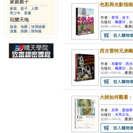
家庭親子
色彩與光影指南
家庭、親子、人際
青少年、童書
作者：
查理．皮卡、
玩樂天地
出版社：
楓書坊
，出
定價：950 元
，優惠
旅遊、地圖
｜
休閒娛樂
漫畫、插圖
｜
限制級
西夫雷特兄弟雕
作者：
布蘭登．西夫
出版社：
楓書坊
，出
定價：650 元
，優惠
大師如何觀看：
作者：
貝蒂．愛德華
出版社：
木馬文化
，
定價：350 元
，優惠