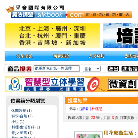
搜尋：
[ 譯者 ]
杜蘊慧
休閒娛樂
(1)
科學‧自然
(2)
搜尋結果共計
23
筆，共計
3
頁 目前頁數
小說
(1)
料理‧生活百科
(1)
用花療癒生活：
青少‧童書
(1)