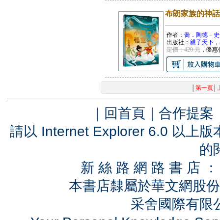
布朗家族的神話
作者：
喬．陶德－史
出版社：
親子天下
，
定價：420 元
，優惠
│
第一頁
│
｜
回首頁
｜
合作提案
請以 Internet Explorer 6.
的
新 絲 路 網 路 書 
本書店隸屬於華文網股份
采舍國際有限公司