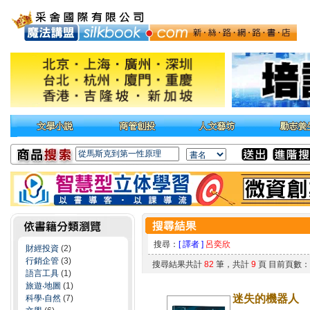
搜尋：
[ 譯者 ]
呂奕欣
財經投資
(2)
行銷企管
(3)
搜尋結果共計
82
筆，共計
9
頁 目前頁數
語言工具
(1)
旅遊‧地圖
(1)
迷失的機器人
科學‧自然
(7)