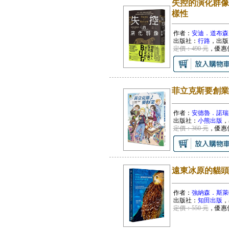
失控的演化群像
樣性
作者：
安迪．道布森
出版社：
行路
，出版
定價：490 元
，優惠
菲立克斯要創業
作者：
安德魯．諾瑞
出版社：
小熊出版
，
定價：360 元
，優惠
遠東冰原的貓頭
作者：
強納森．斯萊
出版社：
知田出版
，
定價：550 元
，優惠