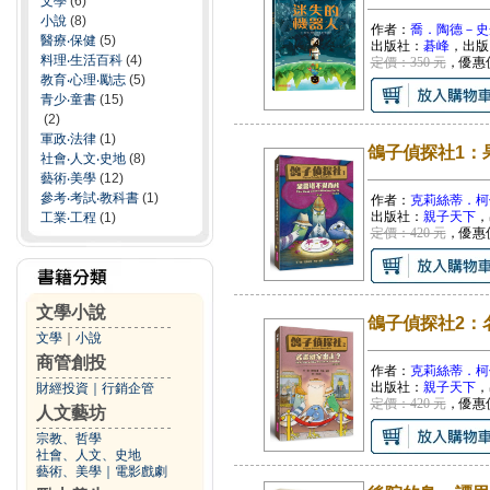
文學
(6)
小說
(8)
作者：
喬．陶德－史
醫療‧保健
(5)
出版社：
碁峰
，出版
料理‧生活百科
(4)
定價：350 元
，優惠
教育‧心理‧勵志
(5)
青少‧童書
(15)
(2)
軍政‧法律
(1)
鴿子偵探社1：
社會‧人文‧史地
(8)
藝術‧美學
(12)
參考‧考試‧教科書
(1)
作者：
克莉絲蒂．柯
出版社：
親子天下
，
工業‧工程
(1)
定價：420 元
，優惠
文學小說
鴿子偵探社2：
文學
｜
小說
商管創投
作者：
克莉絲蒂．柯
出版社：
親子天下
，
財經投資
｜
行銷企管
定價：420 元
，優惠
人文藝坊
宗教、哲學
社會、人文、史地
藝術、美學
｜
電影戲劇