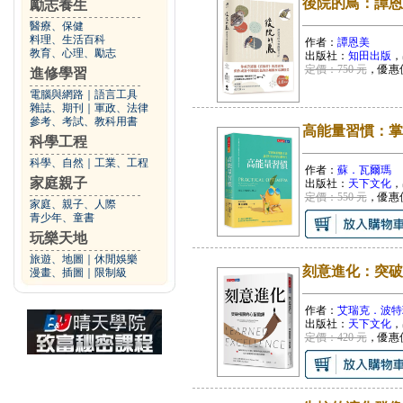
後院的鳥：譚恩
勵志養生
醫療、保健
料理、生活百科
作者：
譚恩美
教育、心理、勵志
出版社：
知田出版
，
定價：750 元
，優惠
進修學習
電腦與網路
｜
語言工具
雜誌、期刊
｜
軍政、法律
參考、考試、教科用書
高能量習慣：掌
科學工程
科學、自然
｜
工業、工程
作者：
蘇．瓦爾瑪
家庭親子
出版社：
天下文化
，
定價：550 元
，優惠
家庭、親子、人際
青少年、童書
玩樂天地
旅遊、地圖
｜
休閒娛樂
刻意進化：突破
漫畫、插圖
｜
限制級
作者：
艾瑞克．波特
出版社：
天下文化
，
定價：420 元
，優惠