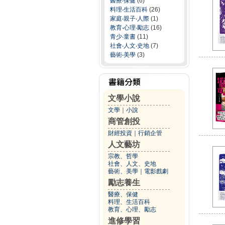
醫療‧保健
(6)
料理‧生活百科
(26)
家庭‧親子‧人際
(1)
教育‧心理‧勵志
(16)
青少‧童書
(11)
社會‧人文‧史地
(7)
藝術‧美學
(3)
文學小說
文學
｜
小說
商管創投
財經投資
｜
行銷企管
人文藝坊
宗教、哲學
社會、人文、史地
藝術、美學
｜
電影戲劇
勵志養生
醫療、保健
料理、生活百科
教育、心理、勵志
進修學習