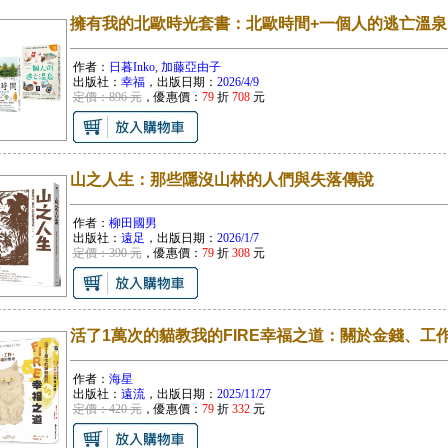
擁有我的北歐時光套書：北歐時間+一個人的逃亡溫泉
作者：
日暮Inko, 加藤亞由子
出版社：
幸福
，出版日期：
2026/4/9
定價：896 元
，優惠價：
79
折
708
元
山之人生：那些隱沒山林的人們與失落傳說
作者：
柳田國男
出版社：
遠足
，出版日期：
2026/1/7
定價：390 元
，優惠價：
79
折
308
元
活了1萬次的貓教我的FIRE幸福之道：關於金錢、工
作者：
海星
出版社：
遠流
，出版日期：
2025/11/27
定價：420 元
，優惠價：
79
折
332
元