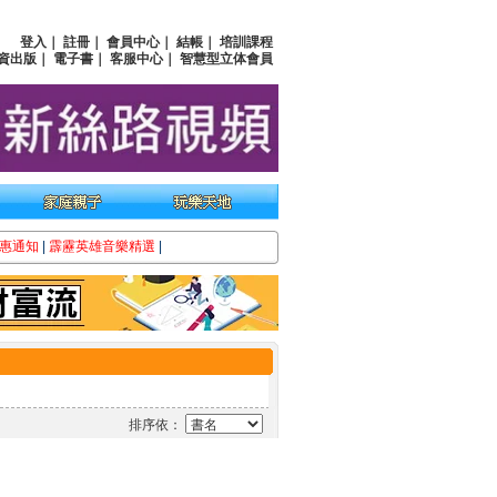
登入
｜
註冊
｜
會員中心
｜
結帳
｜
培訓課程
資出版
｜
電子書
｜
客服中心
｜
智慧型立体會員
惠通知
|
霹靂英雄音樂精選
|
排序依：