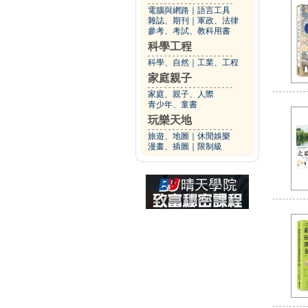
電腦與網路
｜
語言工具
雜誌、期刊
｜
軍政、法律
參考、考試、教科用書
科學工程
科學、自然
｜
工業、工程
家庭親子
家庭、親子、人際
青少年、童書
玩樂天地
旅遊、地圖
｜
休閒娛樂
漫畫、插圖
｜
限制級