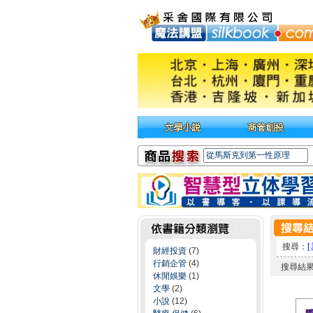
搜尋：
[
財經投資
(7)
行銷企管
(4)
搜尋結
休閒娛樂
(1)
文學
(2)
小說
(12)