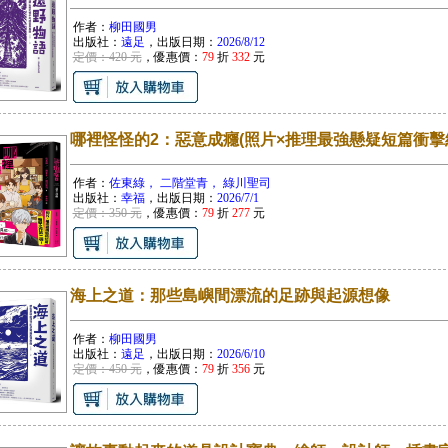
作者：
柳田國男
出版社：
遠足
，出版日期：
2026/8/12
定價：420 元
，優惠價：
79
折
332
元
哪裡怪怪的2：惡意成癮(照片×推理最強懸疑短篇衝擊
作者：
佐東綠， 二階堂青， 綠川聖司
出版社：
幸福
，出版日期：
2026/7/1
定價：350 元
，優惠價：
79
折
277
元
海上之道：那些島嶼間漂流的足跡與起源想像
作者：
柳田國男
出版社：
遠足
，出版日期：
2026/6/10
定價：450 元
，優惠價：
79
折
356
元