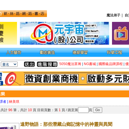
魔法弟子
｜
自
5050魔法眾籌
|
NG書城
|
國際級品牌課程
|
優
 譯者 ]
林美琪
果共計
96
筆，共計
10
頁 目前頁數：第
1
頁 / 跳至第
頁
遠野物語：那些潛藏山鄉記憶中的神靈與異聞