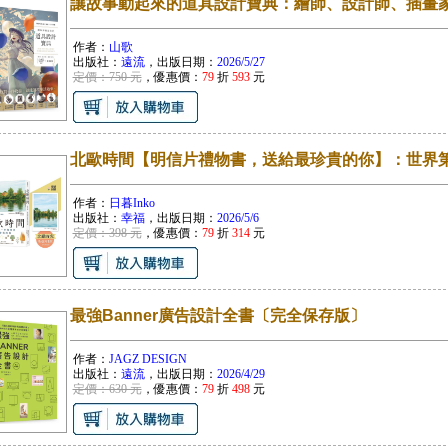
讓故事動起來的道具設計寶典：繪師、設計師、插畫家
作者：
山歌
出版社：
遠流
，出版日期：
2026/5/27
定價：750 元
，優惠價：
79
折
593
元
北歐時間【明信片禮物書，送給最珍貴的你】：世界
作者：
日暮Inko
出版社：
幸福
，出版日期：
2026/5/6
定價：398 元
，優惠價：
79
折
314
元
最強Banner廣告設計全書〔完全保存版〕
作者：
JAGZ DESIGN
出版社：
遠流
，出版日期：
2026/4/29
定價：630 元
，優惠價：
79
折
498
元