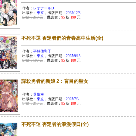
作者：
レオナールD
出版社：
東立
，出版日期：
2025/12/8
定價：210 元
，優惠價：
95
折
199
元
不死不運 否定者們的青春高中生活(全)
作者：
平林佐和子
出版社：
東立
，出版日期：
2025/9/18
定價：190 元
，優惠價：
95
折
180
元
謀殺勇者的新娘 2：盲目的聖女
作者：
葵依幸
出版社：
東立
，出版日期：
2025/7/3
定價：210 元
，優惠價：
95
折
199
元
不死不運 否定者的浪漫假日(全)