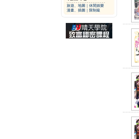
旅遊、地圖
｜
休閒娛樂
漫畫、插圖
｜
限制級