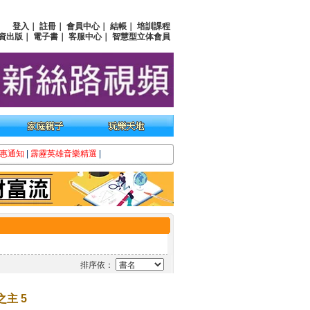
登入
｜
註冊
｜
會員中心
｜
結帳
｜
培訓課程
資出版
｜
電子書
｜
客服中心
｜
智慧型立体會員
惠通知
|
霹靂英雄音樂精選
|
排序依：
主 5