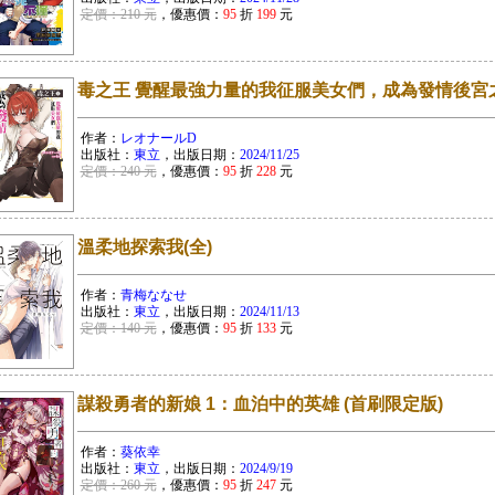
定價：210 元
，優惠價：
95
折
199
元
毒之王 覺醒最強力量的我征服美女們，成為發情後宮之主
作者：
レオナールD
出版社：
東立
，出版日期：
2024/11/25
定價：240 元
，優惠價：
95
折
228
元
溫柔地探索我(全)
作者：
青梅ななせ
出版社：
東立
，出版日期：
2024/11/13
定價：140 元
，優惠價：
95
折
133
元
謀殺勇者的新娘 1：血泊中的英雄 (首刷限定版)
作者：
葵依幸
出版社：
東立
，出版日期：
2024/9/19
定價：260 元
，優惠價：
95
折
247
元