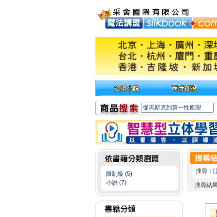
搜尋：
[
限制級
(5)
小說
(7)
搜尋結