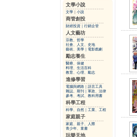
文學小說
文學
｜
小說
商管創投
財經投資
｜
行銷企管
人文藝坊
宗教、哲學
社會、人文、史地
藝術、美學
｜
電影戲劇
勵志養生
醫療、保健
料理、生活百科
教育、心理、勵志
進修學習
電腦與網路
｜
語言工具
雜誌、期刊
｜
軍政、法律
參考、考試、教科用書
科學工程
科學、自然
｜
工業、工程
家庭親子
家庭、親子、人際
青少年、童書
玩樂天地