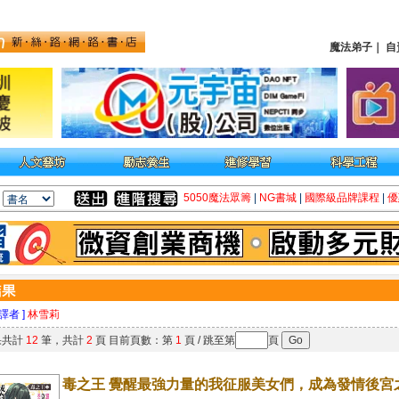
魔法弟子
｜
自
5050魔法眾籌
|
NG書城
|
國際級品牌課程
|
優
 譯者 ]
林雪莉
果共計
12
筆，共計
2
頁 目前頁數：第
1
頁 / 跳至第
頁
毒之王 覺醒最強力量的我征服美女們，成為發情後宮之