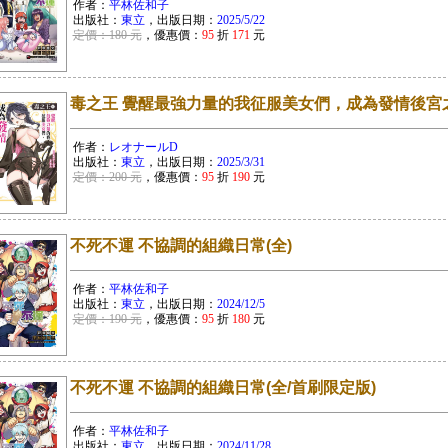
作者：
平林佐和子
出版社：
東立
，出版日期：
2025/5/22
定價：180 元
，優惠價：
95
折
171
元
毒之王 覺醒最強力量的我征服美女們，成為發情後宮之
作者：
レオナールD
出版社：
東立
，出版日期：
2025/3/31
定價：200 元
，優惠價：
95
折
190
元
不死不運 不協調的組織日常(全)
作者：
平林佐和子
出版社：
東立
，出版日期：
2024/12/5
定價：190 元
，優惠價：
95
折
180
元
不死不運 不協調的組織日常(全/首刷限定版)
作者：
平林佐和子
出版社：
東立
，出版日期：
2024/11/28