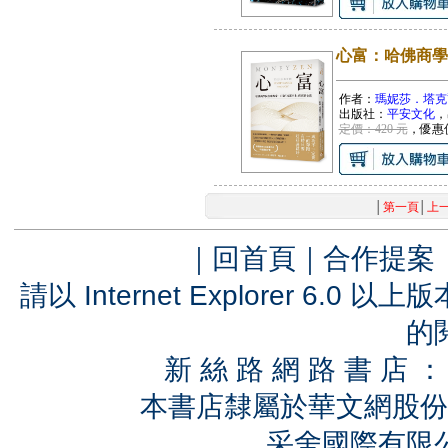
心富：哈佛商學
作者：
瑪妮莎．塔克
出版社：
平安文化
，
定價：420 元
，優惠
│
第一頁
│
上
｜
回首頁
｜
合作提案
請以 Internet Explorer 6.
的
新 絲 路 網 路 書 
本書店隸屬於華文網股份
采舍國際有限公司