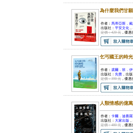
為什麼我們甘願
作者：
馬蒂亞斯．戴
出版社：
平安文化
，
定價：420 元
，優惠
乞丐國王的時光
作者：
裘爾．班．伊
出版社：
先覺
，出版
定價：390 元
，優惠
人類情感的億萬
作者：
卡爾．迪賽羅
出版社：
大家出版
，
定價：480 元
，優惠