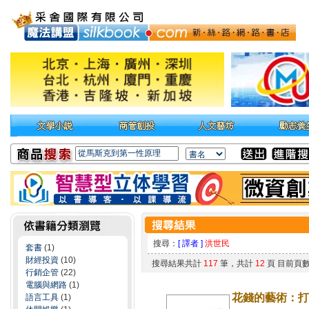
搜尋：
[ 譯者 ]
洪世民
套書
(1)
財經投資
(10)
搜尋結果共計
117
筆，共計
12
頁 目前頁
行銷企管
(22)
電腦與網路
(1)
花錢的藝術：打
語言工具
(1)