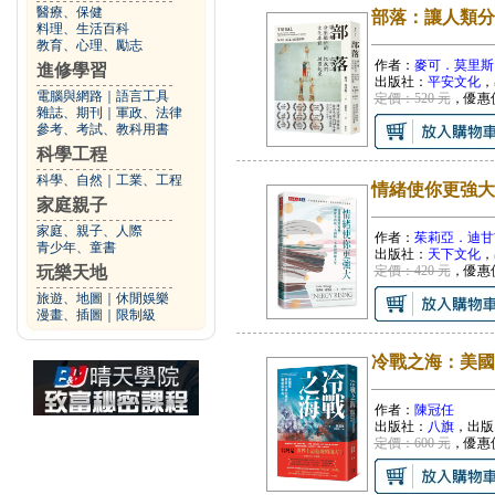
醫療、保健
部落：讓人類分
料理、生活百科
教育、心理、勵志
作者：
麥可．莫里斯
進修學習
出版社：
平安文化
，
電腦與網路
｜
語言工具
定價：520 元
，優惠
雜誌、期刊
｜
軍政、法律
參考、考試、教科用書
科學工程
科學、自然
｜
工業、工程
情緒使你更強大
家庭親子
家庭、親子、人際
作者：
茱莉亞．迪甘
青少年、童書
出版社：
天下文化
，
玩樂天地
定價：420 元
，優惠
旅遊、地圖
｜
休閒娛樂
漫畫、插圖
｜
限制級
冷戰之海：美國
作者：
陳冠任
出版社：
八旗
，出版
定價：600 元
，優惠