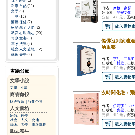
休閒娛樂
(1)
科學‧自然
(11)
作者：
摩根．豪瑟
文學
(5)
出版社：
平安文化
，
小說
(12)
定價：480 元
，優惠
醫療‧保健
(7)
家庭‧親子‧人際
(2)
教育‧心理‧勵志
(20)
青少‧童書
(3)
傑佛遜到麥迪遜
軍政‧法律
(5)
治重整
社會‧人文‧史地
(12)
藝術‧美學
(4)
作者：
亨利．亞當斯
出版社：
博雅
，出版
定價：420 元
，優惠
文學小說
文學
｜
小說
沒時間化妝：飛
商管創投
財經投資
｜
行銷企管
作者：
伊莉莎白．格
人文藝坊
出版社：
先覺
，出版
定價：410 元
，優惠
宗教、哲學
社會、人文、史地
藝術、美學
｜
電影戲劇
勵志養生