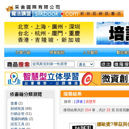
搜尋：
[ 譯者 ]
洪慧芳
套書
(2)
財經投資
(68)
搜尋結果共計
214
筆，共計
22
頁 目前頁
行銷企管
(51)
電腦與網路
(2)
娜歐蜜?華茲與
語言工具
(2)