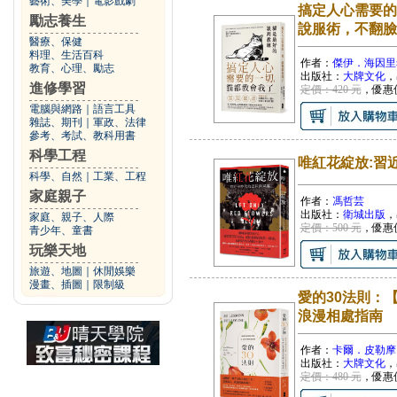
藝術、美學
｜
電影戲劇
搞定人心需要的
勵志養生
說服術，不翻臉
醫療、保健
料理、生活百科
作者：
傑伊．海因里
教育、心理、勵志
出版社：
大牌文化
，
進修學習
定價：420 元
，優惠
電腦與網路
｜
語言工具
雜誌、期刊
｜
軍政、法律
參考、考試、教科用書
科學工程
唯紅花綻放:習
科學、自然
｜
工業、工程
家庭親子
作者：
馮哲芸
出版社：
衛城出版
，
家庭、親子、人際
定價：500 元
，優惠
青少年、童書
玩樂天地
旅遊、地圖
｜
休閒娛樂
漫畫、插圖
｜
限制級
愛的30法則：
浪漫相處指南
作者：
卡爾．皮勒摩
出版社：
大牌文化
，
定價：480 元
，優惠