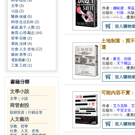
科學‧自然
(9)
文學
(3)
作者：
娜歐蜜．華茲
小說
(2)
出版社：
行路
，出版
醫療‧保健
(6)
定價：470 元
，優惠
料理‧生活百科
(2)
家庭‧親子‧人際
(2)
教育‧心理‧勵志
(44)
哲學‧宗教
(2)
土地制富：買不
軍政‧法律
(4)
運
社會‧人文‧史地
(12)
藝術‧美學
(1)
作者：
麥克．伯德
電影戲劇
(1)
出版社：
天下雜誌
，
工業‧工程
(1)
定價：520 元
，優惠
文學小說
可能內容不實：
文學
｜
小說
商管創投
作者：
艾力克斯．艾
出版社：
平安文化
，
財經投資
｜
行銷企管
定價：580 元
，優惠
人文藝坊
宗教、哲學
社會、人文、史地