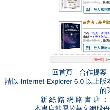
定價：720 元
，優惠
造光者：晶片戰
作者：
馬克．海因克
出版社：
天下雜誌
，
定價：620 元
，優惠
│
第一頁
│
上
｜
回首頁
｜
合作提案
請以 Internet Explorer 6.
的
新 絲 路 網 路 書 
本書店隸屬於華文網股份