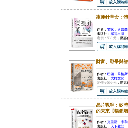
瘦瘦針革命：體
作者：
艾咪．唐奈蘭
出版社：
感電出版
，
定價：530 元
，優惠
財富、戰爭與智
作者：
巴頓．畢格斯
出版社：
大牌文化
，
定價：550 元
，優惠
晶片戰爭：矽時
的未來【暢銷增
作者：
克里斯．米勒
出版社：
天下雜誌
，