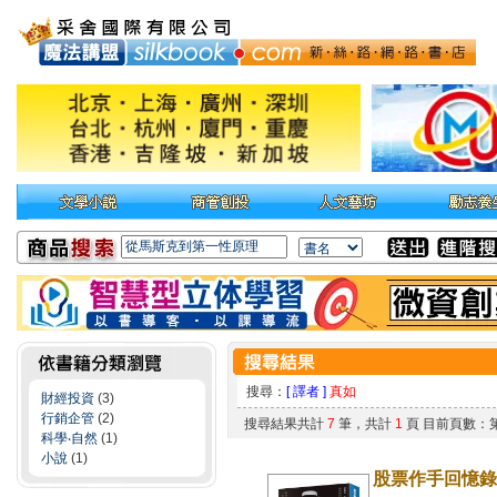
搜尋：
[ 譯者 ]
真如
財經投資
(3)
行銷企管
(2)
搜尋結果共計
7
筆，共計
1
頁 目前頁數：
科學‧自然
(1)
小說
(1)
股票作手回憶錄