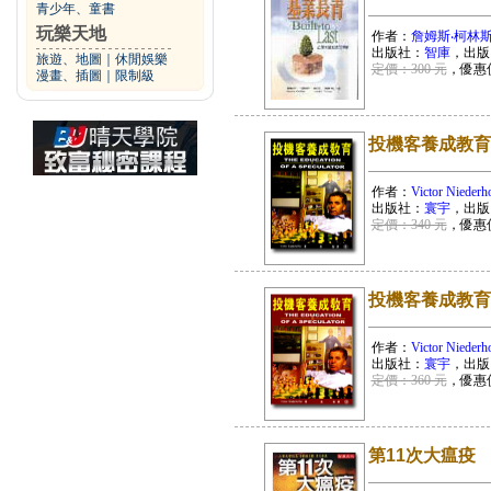
青少年、童書
玩樂天地
作者：
詹姆斯‧柯林
出版社：
智庫
，出版
旅遊、地圖
｜
休閒娛樂
定價：300 元
，優惠
漫畫、插圖
｜
限制級
投機客養成教育(
作者：
Victor Niederho
出版社：
寰宇
，出版
定價：340 元
，優惠
投機客養成教育
作者：
Victor Niederho
出版社：
寰宇
，出版
定價：360 元
，優惠
第11次大瘟疫