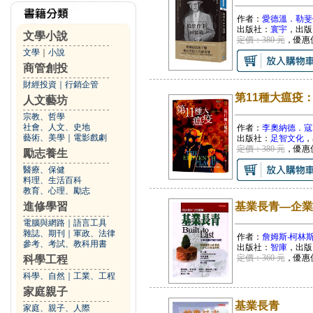
作者：
愛德溫．勒斐
出版社：
寰宇
，出版
文學小說
定價：380 元
，優惠
文學
｜
小說
商管創投
財經投資
｜
行銷企管
第11種大瘟疫
人文藝坊
宗教、哲學
社會、人文、史地
作者：
李奧納德．寇
藝術、美學
｜
電影戲劇
出版社：
足智文化
，
定價：380 元
，優惠
勵志養生
醫療、保健
料理、生活百科
教育、心理、勵志
進修學習
基業長青—企業
電腦與網路
｜
語言工具
雜誌、期刊
｜
軍政、法律
作者：
詹姆斯‧柯林
參考、考試、教科用書
出版社：
智庫
，出版
定價：360 元
，優惠
科學工程
科學、自然
｜
工業、工程
家庭親子
基業長青
家庭、親子、人際