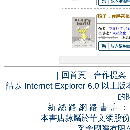
孩子，你將來長
作者：
克麗絲汀．瑙
出版社：
大穎文化
，
定價：350 元
，優惠
｜
回首頁
｜
合作提案
請以 Internet Explorer 6.
的
新 絲 路 網 路 書 
本書店隸屬於華文網股份
采舍國際有限公司