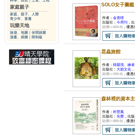
科學、自然
｜
工業、工程
SOLO女子圖
家庭親子
家庭、親子、人際
作者：
金熹暻
青少年、童書
出版社：
今周刊
，出
玩樂天地
定價：420 元
，優惠
旅遊、地圖
｜
休閒娛樂
漫畫、插圖
｜
限制級
昆蟲旅館
作者：
韓羅境、繪者
出版社：
大穎文化
，
定價：350 元
，優惠
森林裡的資本主
作者：
朴慧胤
出版社：
先覺
，出版
定價：400 元
，優惠