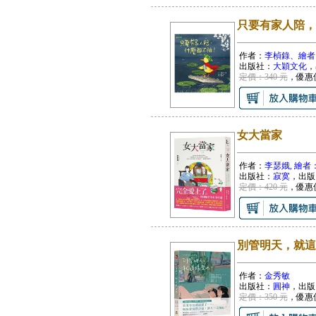
只要有家人陪，
作者：
李楨錄、繪者
出版社：
大穎文化
，
定價：340 元
，優惠
女大當家
作者：
李瑟娥, 繪者
出版社：
寂寞
，出版
定價：420 元
，優惠
別管明天，就這
作者：
金秀敏
出版社：
圓神
，出版
定價：350 元
，優惠