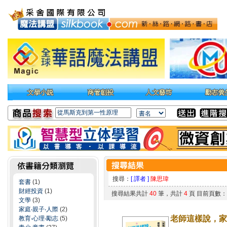
搜尋：
[ 譯者 ]
陳思瑋
套書
(1)
財經投資
(1)
搜尋結果共計
40
筆，共計
4
頁 目前頁數
文學
(3)
家庭‧親子‧人際
(2)
老師這樣說，家
教育‧心理‧勵志
(5)