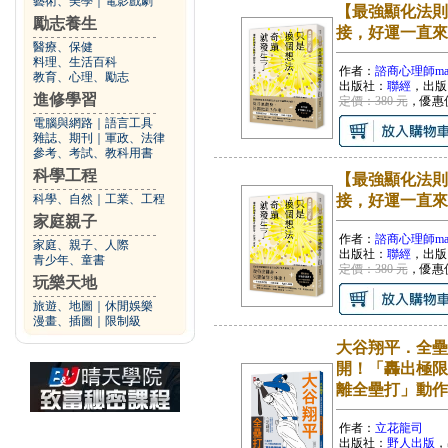
藝術、美學
｜
電影戲劇
【最強顯化法則
勵志養生
接，好運一直來
醫療、保健
料理、生活百科
作者：
諮商心理師ma
教育、心理、勵志
出版社：
聯經
，出版
進修學習
定價：380 元
，優惠
電腦與網路
｜
語言工具
雜誌、期刊
｜
軍政、法律
參考、考試、教科用書
科學工程
【最強顯化法則
科學、自然
｜
工業、工程
接，好運一直來
家庭親子
作者：
諮商心理師ma
家庭、親子、人際
出版社：
聯經
，出版
青少年、童書
定價：380 元
，優惠
玩樂天地
旅遊、地圖
｜
休閒娛樂
漫畫、插圖
｜
限制級
大谷翔平．全壘
開！「轟出極限
離全壘打」動作
作者：
立花龍司
出版社：
野人出版
，