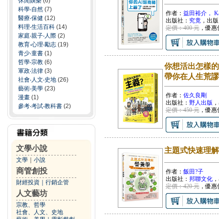
休閒娛樂
(6)
科學‧自然
(7)
作者：
益田裕介， K
醫療‧保健
(12)
出版社：
究竟
，出版
料理‧生活百科
(14)
定價：400 元
，優惠
家庭‧親子‧人際
(2)
教育‧心理‧勵志
(19)
青少‧童書
(1)
哲學‧宗教
(6)
你想活出怎樣的
軍政‧法律
(3)
帶你在人生荒謬
社會‧人文‧史地
(26)
藝術‧美學
(23)
作者：
佐久良剛
漫畫
(1)
出版社：
野人出版
，
參考‧考試‧教科書
(2)
定價：450 元
，優惠
文學小說
主題式快速理解
文學
｜
小說
商管創投
作者：
飯田?子
出版社：
邦聯文化
，
財經投資
｜
行銷企管
定價：420 元
，優惠
人文藝坊
宗教、哲學
社會、人文、史地