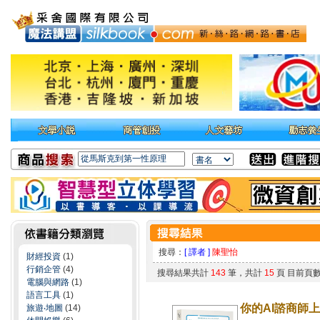
搜尋：
[ 譯者 ]
陳聖怡
財經投資
(1)
行銷企管
(4)
搜尋結果共計
143
筆，共計
15
頁 目前頁
電腦與網路
(1)
語言工具
(1)
你的AI諮商師
旅遊‧地圖
(14)