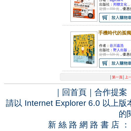
作者：
ingectar-e
出版社：
邦聯文化
，
定價：350 元
，優惠
手機時代的孤獨
作者：
谷川嘉浩
出版社：
野人出版
，
定價：520 元
，優惠
│
第一頁
│
上
｜
回首頁
｜
合作提案
請以 Internet Explorer 6.
的
新 絲 路 網 路 書 