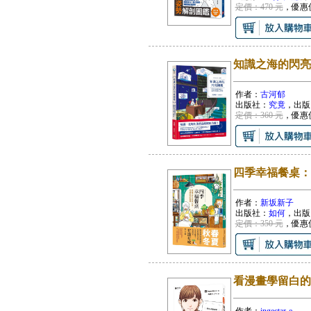
定價：470 元
，優惠
知識之海的閃亮
作者：
古河郁
出版社：
究竟
，出版
定價：360 元
，優惠
四季幸福餐桌：
作者：
新坂新子
出版社：
如何
，出版
定價：350 元
，優惠
看漫畫學留白的