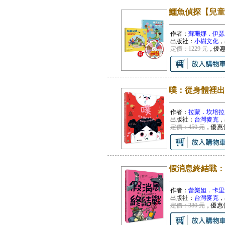
鱷魚偵探【兒童情
作者：
蘇珊娜．伊瑟恩,
出版社：
小樹文化
，
定價：1229 元
，優
噗：從身體裡出
作者：
拉蒙．坎培拉, 繪
出版社：
台灣麥克
，
定價：450 元
，優惠
假消息終結戰：
作者：
蕾樂妲．卡里洛,
出版社：
台灣麥克
，
定價：380 元
，優惠