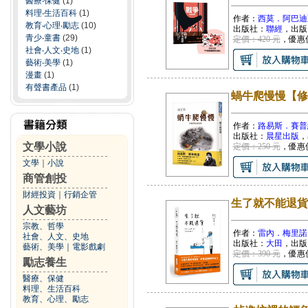
醫療‧保健
(1)
料理‧生活百科
(1)
作者：
西莫．阿巴迪
教育‧心理‧勵志
(10)
出版社：
聯經
，出版
青少‧童書
(29)
定價：420 元
，優惠
社會‧人文‧史地
(1)
藝術‧美學
(1)
漫畫
(1)
有聲書產品
(1)
蝸牛爬慢慢【修
作者：
路易斯．賽普
出版社：
晨星出版
，
文學小說
定價：250 元
，優惠
文學
｜
小說
商管創投
財經投資
｜
行銷企管
生了就不能退貨
人文藝坊
宗教、哲學
作者：
雷內．梅里諾（R
社會、人文、史地
出版社：
大田
，出版
藝術、美學
｜
電影戲劇
定價：390 元
，優惠
勵志養生
醫療、保健
料理、生活百科
教育、心理、勵志