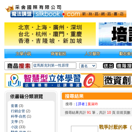
搜尋：
[ 譯者 ]
葉淑吟
套書
(3)
行銷企管
(2)
搜尋結果共計
91
筆，共計
10
頁 目前頁數
科學‧自然
(1)
文學
(7)
戰爭討厭的事（
小說
(33)