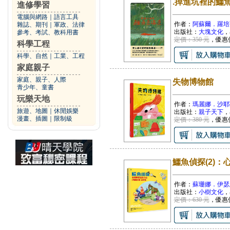
.掉進坑裡的鱷
進修學習
電腦與網路
｜
語言工具
作者：
阿蘇爾．羅培
雜誌、期刊
｜
軍政、法律
出版社：
大塊文化
，
參考、考試、教科用書
定價：350 元
，優惠
科學工程
科學、自然
｜
工業、工程
家庭親子
家庭、親子、人際
失物博物館
青少年、童書
玩樂天地
作者：
瑪麗娜．沙耶
旅遊、地圖
｜
休閒娛樂
出版社：
親子天下
，
漫畫、插圖
｜
限制級
定價：380 元
，優惠
鱷魚偵探(2)
作者：
蘇珊娜．伊瑟恩,
出版社：
小樹文化
，
定價：630 元
，優惠