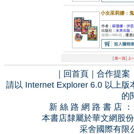
小女巫莉娜：鬼
作者：
蘇珊娜・伊瑟恩, 
出版社：
未來出版
，
定價：960 元
，優惠
│
第一頁
│
上
｜
回首頁
｜
合作提案
請以 Internet Explorer 6.
的
新 絲 路 網 路 書 
本書店隸屬於華文網股份
采舍國際有限公司