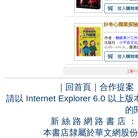
好奇心職業探險
作者：
麵條果汁工作室,
出版社：
小宇宙文化
定價：350 元
，優惠
│
第一
｜
回首頁
｜
合作提案
請以 Internet Explorer 6.
的
新 絲 路 網 路 書 
本書店隸屬於華文網股份