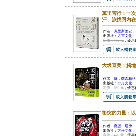
萬里苦行：一次
汗、淚找回內在
作者：
克里斯蒂安．
出版社：
方言文化
，
定價：450 元
，優惠
大坂直美：觸地
作者：
班．羅森柏格
出版社：
方舟文化
，
定價：680 元
，優惠
衝突的力量：以
作者：
喬恩．塔弗
出版社：
方舟文化
，
定價：420 元
，優惠