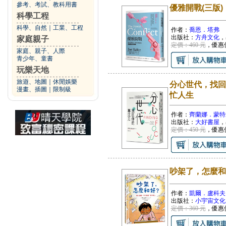
參考、考試、教科用書
優雅開戰(三版
科學工程
科學、自然
｜
工業、工程
作者：
喬恩．塔弗
出版社：
方舟文化
，
家庭親子
定價：460 元
，優惠
家庭、親子、人際
青少年、童書
玩樂天地
旅遊、地圖
｜
休閒娛樂
分心世代，找回
漫畫、插圖
｜
限制級
忙人生
作者：
齊蘭娜．蒙特
出版社：
大好書屋
，
定價：450 元
，優惠
吵架了，怎麼和
作者：
凱爾．盧科夫
出版社：
小宇宙文化
定價：360 元
，優惠