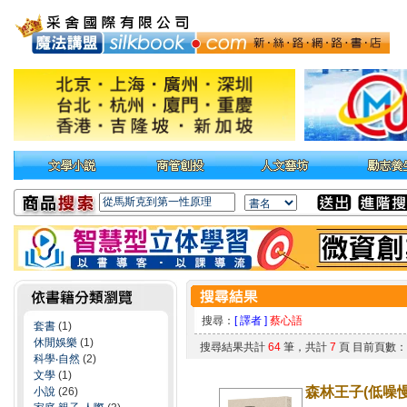
搜尋：
[ 譯者 ]
蔡心語
套書
(1)
休閒娛樂
(1)
搜尋結果共計
64
筆，共計
7
頁 目前頁數
科學‧自然
(2)
文學
(1)
森林王子(低噪慢
小說
(26)