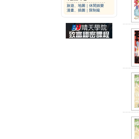
旅遊、地圖
｜
休閒娛樂
漫畫、插圖
｜
限制級