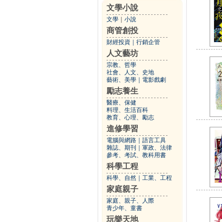
文學小說
文學
｜
小說
商管創投
財經投資
｜
行銷企管
人文藝坊
宗教、哲學
社會、人文、史地
藝術、美學
｜
電影戲劇
勵志養生
醫療、保健
料理、生活百科
教育、心理、勵志
進修學習
電腦與網路
｜
語言工具
雜誌、期刊
｜
軍政、法律
參考、考試、教科用書
科學工程
科學、自然
｜
工業、工程
家庭親子
家庭、親子、人際
青少年、童書
玩樂天地