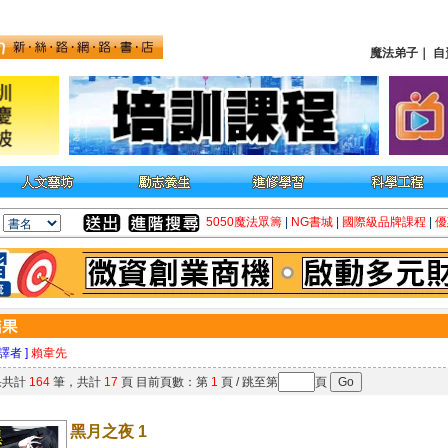
魔法弟子
｜
自
5050魔法眾籌
|
NG書城
|
國際級品牌課程
|
優
 譯者 ]
賴韋先
果共計
164
筆，共計
17
頁 目前頁數：第
1
頁 / 跳至第
頁
黑月之夜 1