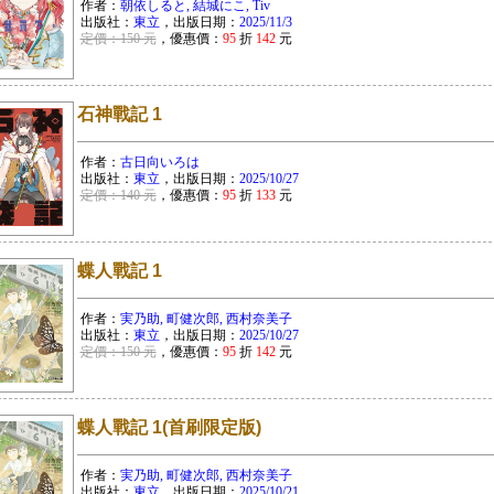
作者：
朝依しると, 結城にこ, Tiv
出版社：
東立
，出版日期：
2025/11/3
定價：150 元
，優惠價：
95
折
142
元
石神戰記 1
作者：
古日向いろは
出版社：
東立
，出版日期：
2025/10/27
定價：140 元
，優惠價：
95
折
133
元
蝶人戰記 1
作者：
実乃助, 町健次郎, 西村奈美子
出版社：
東立
，出版日期：
2025/10/27
定價：150 元
，優惠價：
95
折
142
元
蝶人戰記 1(首刷限定版)
作者：
実乃助, 町健次郎, 西村奈美子
出版社：
東立
，出版日期：
2025/10/21