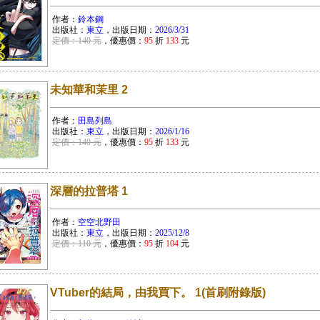
作者：
鈴本鋼
出版社：
東立
，出版日期：
2026/3/31
定價：140 元
，優惠價：
95
折
133
元
未知華和茉里 2
作者：
田島列島
出版社：
東立
，出版日期：
2026/1/16
定價：140 元
，優惠價：
95
折
133
元
深層的拉普塔 1
作者：
空空北野田
出版社：
東立
，出版日期：
2025/12/8
定價：110 元
，優惠價：
95
折
104
元
VTuber的結局，由我買下。 1(首刷附錄版)