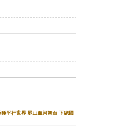
特異點Ⅲ/ 亞種平行世界 屍山血河舞台 下總國