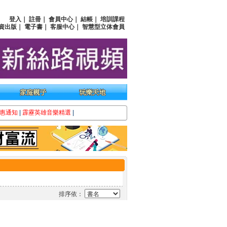
登入
｜
註冊
｜
會員中心
｜
結帳
｜
培訓課程
資出版
｜
電子書
｜
客服中心
｜
智慧型立体會員
惠通知
|
霹靂英雄音樂精選
|
排序依：