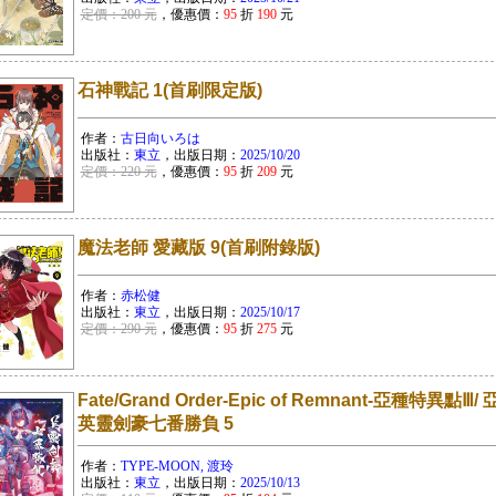
定價：200 元
，優惠價：
95
折
190
元
石神戰記 1(首刷限定版)
作者：
古日向いろは
出版社：
東立
，出版日期：
2025/10/20
定價：220 元
，優惠價：
95
折
209
元
魔法老師 愛藏版 9(首刷附錄版)
作者：
赤松健
出版社：
東立
，出版日期：
2025/10/17
定價：290 元
，優惠價：
95
折
275
元
Fate/Grand Order-Epic of Remnant-亞種
英靈劍豪七番勝負 5
作者：
TYPE-MOON, 渡玲
出版社：
東立
，出版日期：
2025/10/13