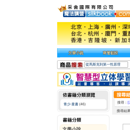
搜尋：
[
青少‧童書
(46)
搜尋結
文學小說