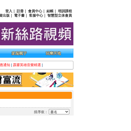
登入
｜
註冊
｜
會員中心
｜
結帳
｜
培訓課程
資出版
｜
電子書
｜
客服中心
｜
智慧型立体會員
惠通知
|
霹靂英雄音樂精選
|
排序依：