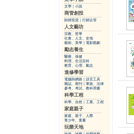
文學
｜
小說
商管創投
財經投資
｜
行銷企管
人文藝坊
宗教、哲學
社會、人文、史地
藝術、美學
｜
電影戲劇
勵志養生
醫療、保健
料理、生活百科
教育、心理、勵志
進修學習
電腦與網路
｜
語言工具
雜誌、期刊
｜
軍政、法律
參考、考試、教科用書
科學工程
科學、自然
｜
工業、工程
家庭親子
家庭、親子、人際
青少年、童書
玩樂天地