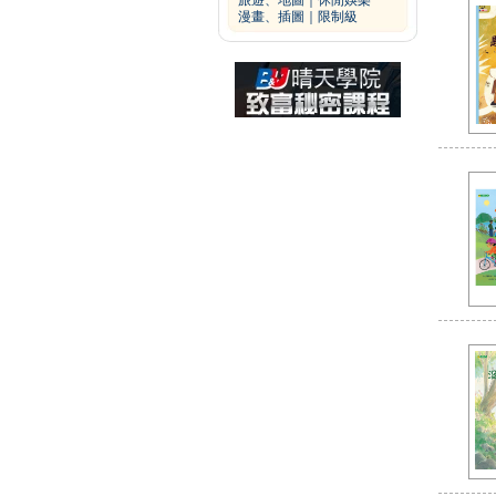
旅遊、地圖
｜
休閒娛樂
漫畫、插圖
｜
限制級