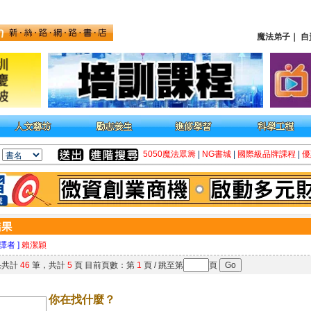
魔法弟子
｜
自
5050魔法眾籌
|
NG書城
|
國際級品牌課程
|
優
 譯者 ]
賴潔穎
果共計
46
筆，共計
5
頁 目前頁數：第
1
頁 / 跳至第
頁
你在找什麼？