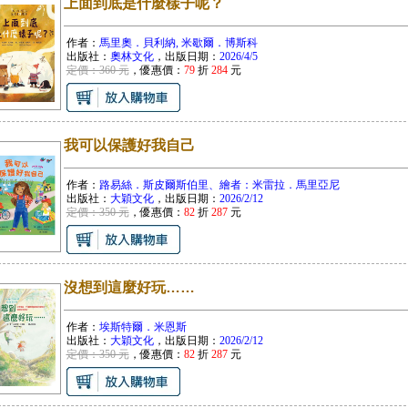
上面到底是什麼樣子呢？
作者：
馬里奧．貝利納, 米歇爾．博斯科
出版社：
奧林文化
，出版日期：
2026/4/5
定價：360 元
，優惠價：
79
折
284
元
我可以保護好我自己
作者：
路易絲．斯皮爾斯伯里、繪者：米雷拉．馬里亞尼
出版社：
大穎文化
，出版日期：
2026/2/12
定價：350 元
，優惠價：
82
折
287
元
沒想到這麼好玩……
作者：
埃斯特爾．米恩斯
出版社：
大穎文化
，出版日期：
2026/2/12
定價：350 元
，優惠價：
82
折
287
元