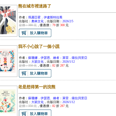
熊在城市裡迷路了
作者：
瑪麗亞霍．伊盧斯特拉喬
出版社：
奧林文化
，出版日期：
2026/2/5
定價：380 元
，優惠價：
79
折
300
元
我不小心說了一個小謊
作者：
蘇珊娜．伊瑟恩、繪者：萊雷．薩拉貝里亞
出版社：
大穎文化
，出版日期：
2026/1/12
定價：350 元
，優惠價：
82
折
287
元
老是想得第一的浣熊
作者：
蘇珊娜．伊瑟恩、繪者：萊雷．薩拉貝里亞
出版社：
大穎文化
，出版日期：
2026/1/12
定價：350 元
，優惠價：
82
折
287
元