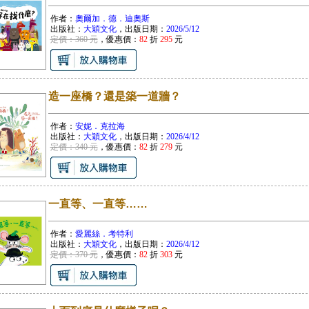
作者：
奧爾加．德．迪奧斯
出版社：
大穎文化
，出版日期：
2026/5/12
定價：360 元
，優惠價：
82
折
295
元
造一座橋？還是築一道牆？
作者：
安妮．克拉海
出版社：
大穎文化
，出版日期：
2026/4/12
定價：340 元
，優惠價：
82
折
279
元
一直等、一直等……
作者：
愛麗絲．考特利
出版社：
大穎文化
，出版日期：
2026/4/12
定價：370 元
，優惠價：
82
折
303
元