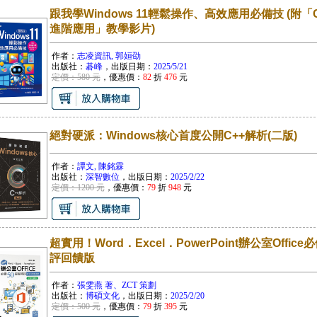
跟我學Windows 11輕鬆操作、高效應用必備技 (附「Cop
進階應用」教學影片)
作者：
志凌資訊, 郭姮劭
出版社：
碁峰
，出版日期：
2025/5/21
定價：580 元
，優惠價：
82
折
476
元
絕對硬派：Windows核心首度公開C++解析(二版)
作者：
譚文, 陳銘霖
出版社：
深智數位
，出版日期：
2025/2/22
定價：1200 元
，優惠價：
79
折
948
元
超實用！Word．Excel．PowerPoint辦公室Office必備
評回饋版
作者：
張雯燕 著、ZCT 策劃
出版社：
博碩文化
，出版日期：
2025/2/20
定價：500 元
，優惠價：
79
折
395
元