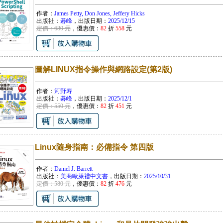
作者：
James Petty, Don Jones, Jeffery Hicks
出版社：
碁峰
，出版日期：
2025/12/15
定價：680 元
，優惠價：
82
折
558
元
圖解LINUX指令操作與網路設定(第2版)
作者：
河野寿
出版社：
碁峰
，出版日期：
2025/12/1
定價：550 元
，優惠價：
82
折
451
元
Linux隨身指南：必備指令 第四版
作者：
Daniel J. Barrett
出版社：
美商歐萊禮中文書
，出版日期：
2025/10/31
定價：580 元
，優惠價：
82
折
476
元