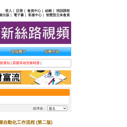
登入
｜
註冊
｜
會員中心
｜
結帳
｜
培訓課程
資出版
｜
電子書
｜
客服中心
｜
智慧型立体會員
惠通知
|
霹靂英雄音樂精選
|
排序依：
理，掌握自動化工作流程 (第二版)