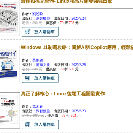
最佳拍檔完全體- Linux和晶片開發強強出擊
作者：
劉盼盼
出版社：
深智數位
，出版日期：
2025/9/24
定價：890 元
，優惠價：
79
折
703
元
Windows 11制霸攻略：圖解AI與Copilot應用，輕
作者：
吳燦銘
出版社：
博碩文化
，出版日期：
2025/8/29
定價：640 元
，優惠價：
79
折
506
元
真正了解核心：Linux後端工程開發實作
作者：
萬木春
出版社：
深智數位
，出版日期：
2025/6/23
定價：1080 元
，優惠價：
79
折
853
元