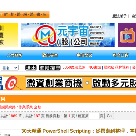
魔法弟子
｜
自
5050魔法眾籌
|
NG書城
|
國際級品牌課程
|
優
電腦與網路 / 作業系統 全類
果共計
1869
筆，共計
187
頁 目前頁數：第
1
頁 / 跳至第
頁
30天精通 PowerShell Scripting：從撰寫到整