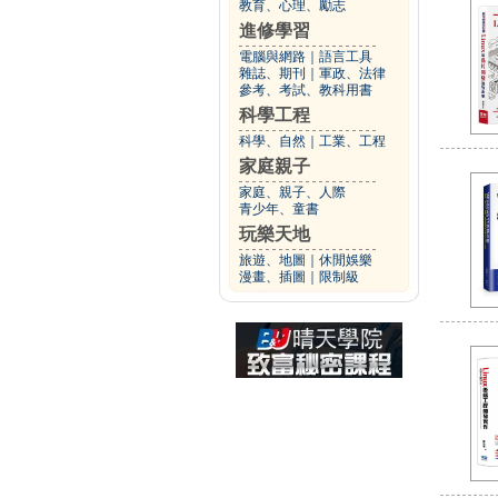
教育、心理、勵志
進修學習
電腦與網路
｜
語言工具
雜誌、期刊
｜
軍政、法律
參考、考試、教科用書
科學工程
科學、自然
｜
工業、工程
家庭親子
家庭、親子、人際
青少年、童書
玩樂天地
旅遊、地圖
｜
休閒娛樂
漫畫、插圖
｜
限制級