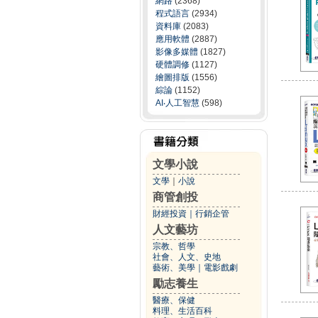
網路
(2368)
程式語言
(2934)
資料庫
(2083)
應用軟體
(2887)
影像多媒體
(1827)
硬體調修
(1127)
繪圖排版
(1556)
綜論
(1152)
AI‧人工智慧
(598)
文學小說
文學
｜
小說
商管創投
財經投資
｜
行銷企管
人文藝坊
宗教、哲學
社會、人文、史地
藝術、美學
｜
電影戲劇
勵志養生
醫療、保健
料理、生活百科