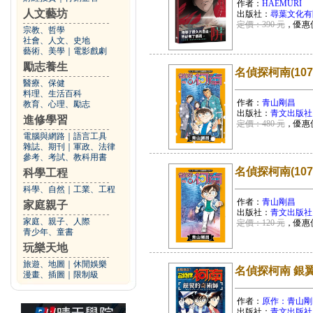
作者：
HAEMURI
人文藝坊
出版社：
尋葉文化有
定價：390 元
，優惠
宗教、哲學
社會、人文、史地
藝術、美學
｜
電影戲劇
勵志養生
名偵探柯南(10
醫療、保健
料理、生活百科
作者：
青山剛昌
教育、心理、勵志
出版社：
青文出版社
進修學習
定價：480 元
，優惠
電腦與網路
｜
語言工具
雜誌、期刊
｜
軍政、法律
參考、考試、教科用書
名偵探柯南(107
科學工程
科學、自然
｜
工業、工程
作者：
青山剛昌
家庭親子
出版社：
青文出版社
家庭、親子、人際
定價：120 元
，優惠
青少年、童書
玩樂天地
旅遊、地圖
｜
休閒娛樂
名偵探柯南 銀翼
漫畫、插圖
｜
限制級
作者：
原作：青山剛
出版社：
青文出版社