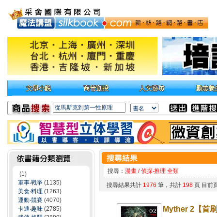
搜尋：
漫畫 / 偵探‧推理 全類
(1)
軍事‧戰爭
(1135)
搜尋結果共計
1976
筆，共計
198
頁 目前
美食‧料理
(1263)
運動‧競賽
(4070)
Myther 2【
卡通‧趣味
(2785)