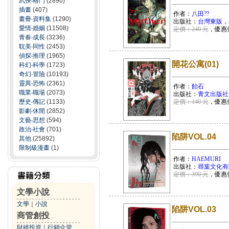
武俠‧格鬥
(2890)
插畫
(407)
作者：
八田??
畫冊‧資料集
(1290)
出版社：
台灣東販
，
愛情‧婚姻
(11508)
定價：240 元
，優惠
青春‧成長
(3236)
耽美‧同性
(2453)
偵探‧推理
(1965)
開花公寓(01)
科幻‧科學
(1723)
奇幻‧冒險
(10193)
靈異‧恐怖
(2361)
作者：
飴石
職業‧職場
(2073)
出版社：
青文出版社
歷史‧傳記
(1133)
定價：140 元
，優惠
影劇‧休閒
(2852)
文藝‧思想
(594)
政治‧社會
(701)
陷阱VOL.04
其他
(25892)
限制級漫畫
(1)
作者：
HAEMURI
出版社：
尋葉文化有
定價：390 元
，優惠
文學小說
文學
｜
小說
陷阱VOL.03
商管創投
財經投資
｜
行銷企管