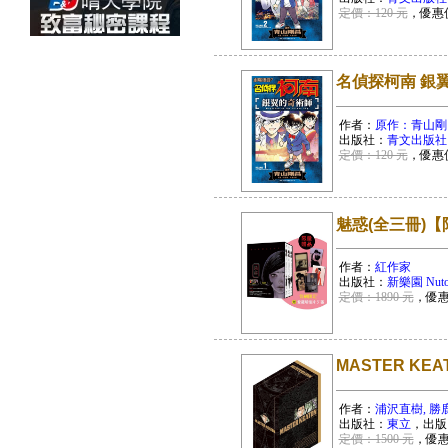
定價：120 元
，優惠
名偵探柯南 銀翼
作者：
原作：青山剛
出版社：
青文出版社
定價：120 元
，優惠
魅惑(全三冊)
作者：
紅作家
出版社：
新樂園 Nuto
定價：1890 元
，優
MASTER KEA
作者：
浦沢直樹, 勝
出版社：
東立
，出版
定價：1500 元
，優