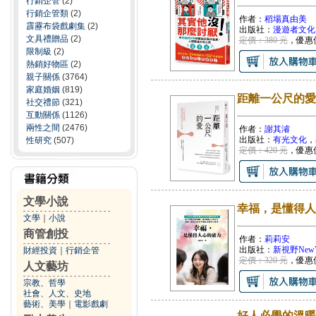
行銷企管
(2)
行銷企管類
(2)
作者：
稻場真由美
霹靂布袋戲劇集
(2)
出版社：
漫遊者文化
文具禮贈品
(2)
定價：380 元
，優惠
限制級
(2)
熱銷好物區
(2)
親子關係
(3764)
家庭婚姻
(819)
距離一公尺的愛
社交禮節
(321)
互動關係
(1126)
兩性之間
(2476)
作者：
謝其濬
出版社：
有光文化
，
性研究
(507)
定價：420 元
，優惠
文學小說
幸福，是懂得人
文學
｜
小說
商管創投
作者：
莉莉安
出版社：
新視野NewVi
財經投資
｜
行銷企管
定價：320 元
，優惠
人文藝坊
宗教、哲學
社會、人文、史地
藝術、美學
｜
電影戲劇
好人必學的溫暖