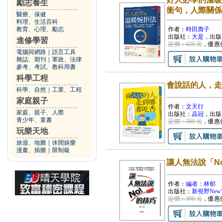
勵志養生
衝句，人際關係
醫療、保健
料理、生活百科
教育、心理、勵志
作者：
時田壽子
出版社：
大是
，出版
進修學習
定價：420 元
，優惠
電腦與網路
｜
語言工具
雜誌、期刊
｜
軍政、法律
參考、考試、教科用書
科學工程
會說話的人，走
科學、自然
｜
工業、工程
家庭親子
作者：
文天行
家庭、親子、人際
出版社：
晶冠
，出版
青少年、童書
定價：380 元
，優惠
玩樂天地
旅遊、地圖
｜
休閒娛樂
漫畫、插圖
｜
限制級
讓人無法說「N
作者：
編者：林郁
出版社：
新視野NewVi
定價：300 元
，優惠