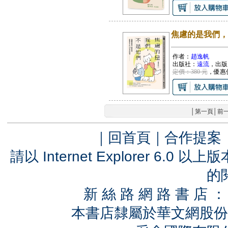
焦慮的是我們，
作者：
趙逸帆
出版社：
遠流
，出版
定價：380 元
，優惠
│
第一頁
│
前
｜
回首頁
｜
合作提案
請以 Internet Explorer 6.
的
新 絲 路 網 路 書 
本書店隸屬於華文網股份