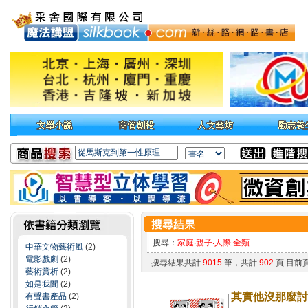
搜尋：
家庭‧親子‧人際 全類
中華文物藝術風
(2)
電影戲劇
(2)
搜尋結果共計
9015
筆，共計
902
頁 目前
藝術賞析
(2)
如是我聞
(2)
其實他沒那麼討
有聲書產品
(2)