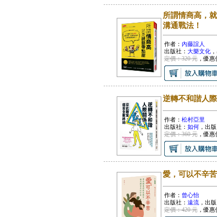
所謂情商高，就
溝通戰法！
作者：
內藤誼人
出版社：
大樂文化
，
定價：320 元
，優惠
逆轉不和諧人際
作者：
松村亞里
出版社：
如何
，出版
定價：360 元
，優惠
愛，可以不辛苦
作者：
曾心怡
出版社：
遠流
，出版
定價：420 元
，優惠