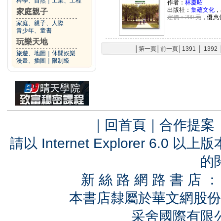
科學、自然
｜
工業、工程
作者：
林慶昭
出版社：
集蘊文化
，
家庭親子
定價：200 元
，優惠
家庭、親子、人際
青少年、童書
玩樂天地
│
第一頁
│
前一頁
│
1391
│
1392
旅遊、地圖
｜
休閒娛樂
漫畫、插圖
｜
限制級
｜
回首頁
｜
合作提案
請以 Internet Explorer 6.
的
新 絲 路 網 路 書 
本書店隸屬於華文網股份
采舍國際有限公司