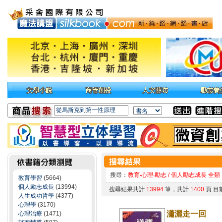
搜尋：
教育‧心理‧勵志 / 個人勵志成長 全類
教育學習
(5664)
個人勵志成長
(13994)
搜尋結果共計
13994
筆，共計
1400
頁 目
人生成功哲學
(4377)
心理學
(3170)
瀟灑走一回
心理治療
(1471)