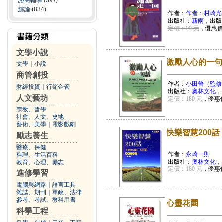
諮商輔導
(597)
綜論
(834)
作者：
作者：村崎光
出版社：
新雨
，出版
定價：99 元
，優惠
文學小說
激勵人心的一句
文學
｜
小說
商管創投
作者：
小田晉（監修
財經投資
｜
行銷企管
出版社：
奧林文化
，
人文藝坊
定價：180 元
，優惠
宗教、哲學
社會、人文、史地
藝術、美學
｜
電影戲劇
快樂智慧200話
勵志養生
醫療、保健
作者：
永崎一則
料理、生活百科
出版社：
奧林文化
，
教育、心理、勵志
定價：180 元
，優惠
進修學習
電腦與網路
｜
語言工具
雜誌、期刊
｜
軍政、法律
參考、考試、教科用書
心靈花園
科學工程