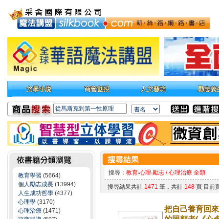
搜尋：
教育‧心理‧勵志 / 心理治療 全類
教育學習
(5664)
個人勵志成長
(13994)
搜尋結果共計
1471
筆，共計
148
頁 目前
人生成功哲學
(4377)
心理學
(3170)
把自己養育回來：
心理治療
(1471)