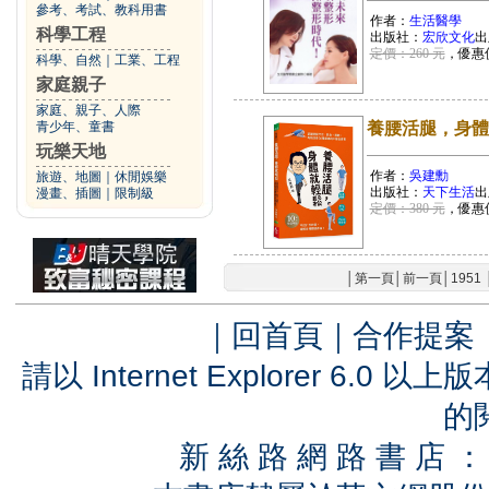
參考、考試、教科用書
作者：
生活醫學
科學工程
出版社：
宏欣文化
出
定價：260 元
，優惠
科學、自然
｜
工業、工程
家庭親子
家庭、親子、人際
青少年、童書
養腰活腿，身體
玩樂天地
作者：
吳建勳
旅遊、地圖
｜
休閒娛樂
出版社：
天下生活
出
漫畫、插圖
｜
限制級
定價：380 元
，優惠
│
第一頁
│
前一頁
│
1951
｜
回首頁
｜
合作提案
請以 Internet Explorer 6.
的
新 絲 路 網 路 書 