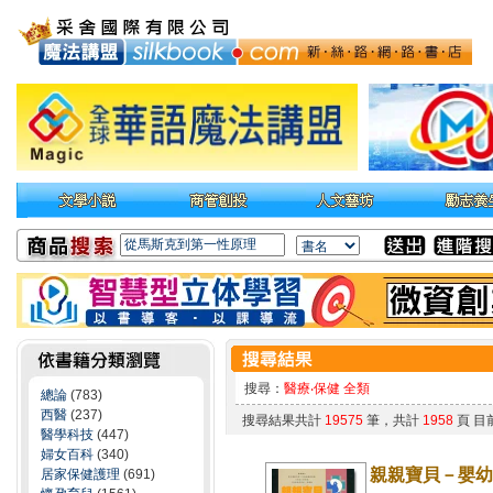
搜尋：
醫療‧保健 全類
總論
(783)
西醫
(237)
搜尋結果共計
19575
筆，共計
1958
頁 目
醫學科技
(447)
婦女百科
(340)
親親寶貝－嬰幼
居家保健護理
(691)