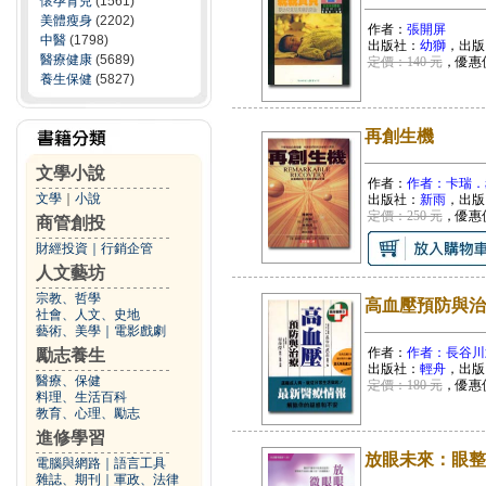
懷孕育兒
(1561)
美體瘦身
(2202)
作者：
張開屏
中醫
(1798)
出版社：
幼獅
，出版
醫療健康
(5689)
定價：140 元
，優惠
養生保健
(5827)
再創生機
文學小說
作者：
作者：卡瑞．
文學
｜
小說
出版社：
新雨
，出版
定價：250 元
，優惠
商管創投
財經投資
｜
行銷企管
人文藝坊
宗教、哲學
高血壓預防與治
社會、人文、史地
藝術、美學
｜
電影戲劇
作者：
作者：長谷川
勵志養生
出版社：
輕舟
，出版
醫療、保健
定價：180 元
，優惠
料理、生活百科
教育、心理、勵志
進修學習
放眼未來：眼整
電腦與網路
｜
語言工具
雜誌、期刊
｜
軍政、法律