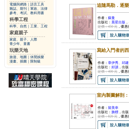
電腦與網路
｜
語言工具
追隨馬勒．逐樂
雜誌、期刊
｜
軍政、法律
參考、考試、教科用書
作者：
蘇曼
科學工程
出版社：
晨星出版
，
科學、自然
｜
工業、工程
定價：450 元
，優惠
家庭親子
家庭、親子、人際
青少年、童書
玩樂天地
寫給入門者的西
旅遊、地圖
｜
休閒娛樂
漫畫、插圖
｜
限制級
作者：
章伊秀、邱建
出版社：
好讀
，出版
定價：400 元
，優惠
室內製圖解剖：平
作者：
留美幸
出版社：
旗標
，出版
定價：820 元
，優惠