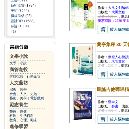
工藝
(671)
藝術欣賞
(1784)
作者：
大風文創編輯
美術
(3544)
出版社：
大風文創
，
傳統民俗
(93)
定價：199 元
，優惠
優惠期限：2026 年 8
設計DIY
(1688)
綜論
(1504)
(1)
蘭亭集序 30
文學小說
作者：
療癒人心悅讀
出版社：
朱雀文化
，
文學
｜
小說
定價：299 元
，優惠
商管創投
財經投資
｜
行銷企管
人文藝坊
民謠吉他彈唱精
宗教、哲學
社會、人文、史地
藝術、美學
｜
電影戲劇
作者：
潘尚文
勵志養生
出版社：
麥書
，出版
定價：460 元
，優惠
醫療、保健
料理、生活百科
教育、心理、勵志
進修學習