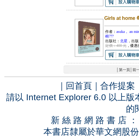
Girls at 
作者：
asuka， an 
棉???
出版社：
北星
，出版
定價：400 元
，優惠
│
第一頁
│
前
｜
回首頁
｜
合作提案
請以 Internet Explorer 6.
的
新 絲 路 網 路 書 
本書店隸屬於華文網股份