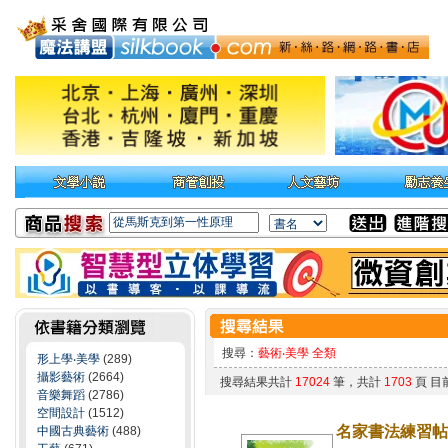
搜尋：
藝術‧美學 全類
形上學‧美學
(289)
攝影藝術
(2664)
搜尋結果共計
17024
筆，共計
1703
頁 目
音樂舞蹈
(2786)
空間設計
(1512)
名家書法練習帖
中國古典藝術
(488)