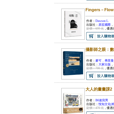
Fingers－F
作者：
Dawson L.
出版社：
原笙國際
，
定價：699 元
，優惠
攝影師之眼：數
作者：
麥可．弗里曼
出版社：
大家出版
，
定價：700 元
，優惠
大人的畫畫課2
作者：
B6速寫男
出版社：
悅知文化(
定價：470 元
，優惠